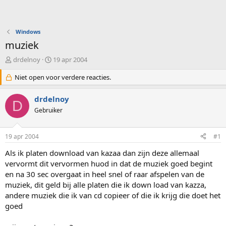
Windows
muziek
O
S
drdelnoy
19 apr 2004
n
t
d
Niet open voor verdere reacties.
a
e
r
r
t
drdelnoy
D
w
d
Gebruiker
e
a
r
t
p
u
19 apr 2004
#1
s
m
t
Als ik platen download van kazaa dan zijn deze allemaal
a
vervormt dit vervormen huod in dat de muziek goed begint
r
en na 30 sec overgaat in heel snel of raar afspelen van de
t
muziek, dit geld bij alle platen die ik down load van kazza,
e
andere muziek die ik van cd copieer of die ik krijg die doet het
r
goed