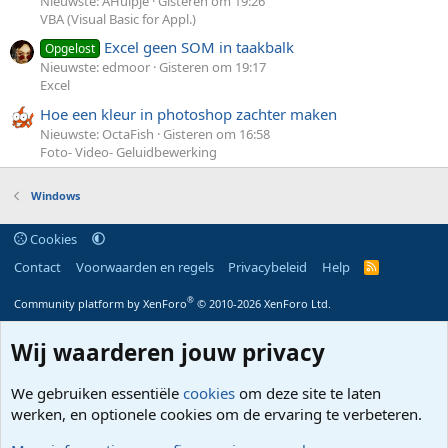
Nieuwste: AHulpje
Gisteren om 19:26
VBA (Visual Basic for Appl.)
Excel geen SOM in taakbalk
Opgelost
Nieuwste: edmoor
Gisteren om 19:17
Excel
Hoe een kleur in photoshop zachter maken
Nieuwste: OctaFish
Gisteren om 16:58
Foto- Video- Geluidbewerking
Windows
Cookies
Contact
Voorwaarden en regels
Privacybeleid
Help
R
S
S
®
Community platform by XenForo
© 2010-2026 XenForo Ltd.
Wij waarderen jouw privacy
We gebruiken essentiële
cookies
om deze site te laten
werken, en optionele cookies om de ervaring te verbeteren.