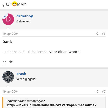
grtz T
MMY
drdelnoy
TS
D
Gebruiker
19 apr 2004
#6
Dank
oke dank aan jullie allemaal voor dit antwoord
gr.Eric
crash
Verenigingslid
19 apr 2004
#7
Geplaatst door Tommy Stylez
Er zijn winkels in Nederland die cd's verkopen met muziek