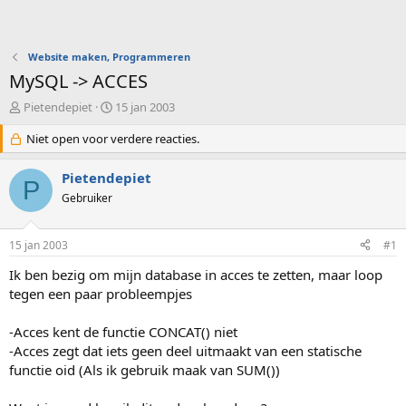
Website maken, Programmeren
MySQL -> ACCES
O
S
Pietendepiet
15 jan 2003
n
t
d
Niet open voor verdere reacties.
a
e
r
r
t
Pietendepiet
P
w
d
Gebruiker
e
a
r
t
p
u
15 jan 2003
#1
s
m
t
Ik ben bezig om mijn database in acces te zetten, maar loop
a
tegen een paar probleempjes
r
t
-Acces kent de functie CONCAT() niet
e
-Acces zegt dat iets geen deel uitmaakt van een statische
r
functie oid (Als ik gebruik maak van SUM())