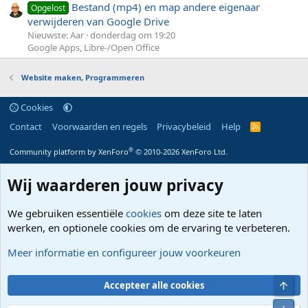
Bestand (mp4) en map andere eigenaar
Opgelost
verwijderen van Google Drive
Nieuwste: Aar
donderdag om 19:20
Google Apps, Libre-/Open Office
Website maken, Programmeren
Cookies
Contact
Voorwaarden en regels
Privacybeleid
Help
R
S
S
®
Community platform by XenForo
© 2010-2026 XenForo Ltd.
Wij waarderen jouw privacy
We gebruiken essentiële
cookies
om deze site te laten
werken, en optionele cookies om de ervaring te verbeteren.
Meer informatie en configureer jouw voorkeuren
Bove
Accepteer alle cookies