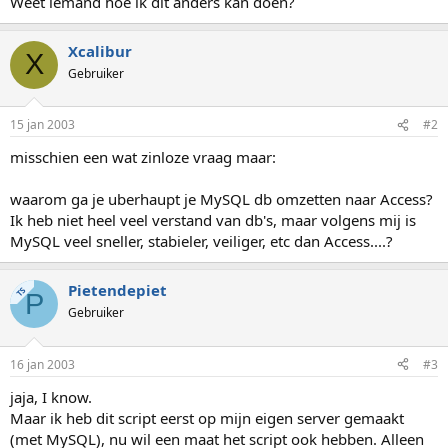
Weet iemand hoe ik dit anders kan doen?
Xcalibur
X
Gebruiker
15 jan 2003
#2
misschien een wat zinloze vraag maar:
waarom ga je uberhaupt je MySQL db omzetten naar Access?
Ik heb niet heel veel verstand van db's, maar volgens mij is
MySQL veel sneller, stabieler, veiliger, etc dan Access....?
Pietendepiet
TS
P
Gebruiker
16 jan 2003
#3
jaja, I know.
Maar ik heb dit script eerst op mijn eigen server gemaakt
(met MySQL), nu wil een maat het script ook hebben. Alleen