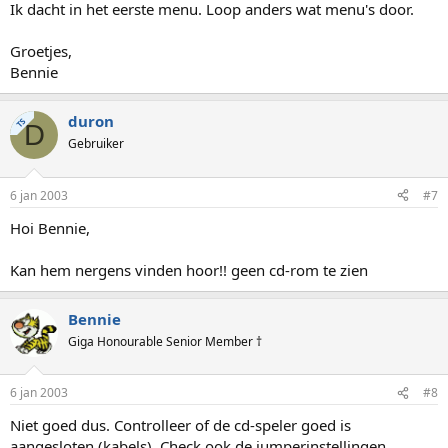
Ik dacht in het eerste menu. Loop anders wat menu's door.
Groetjes,
Bennie
duron
TS
D
Gebruiker
6 jan 2003
#7
Hoi Bennie,
Kan hem nergens vinden hoor!! geen cd-rom te zien
Bennie
Giga Honourable Senior Member †
6 jan 2003
#8
Niet goed dus. Controlleer of de cd-speler goed is
aangesloten (kabels). Check ook de jumperinstellingen.