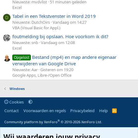
Nieuwste: mvdvlist
51 minuten geleden
Excel
Tabel in een Tekstvenster in Word 2019
D
Nieuwste: DutchOirs
Vandaag om 14:27
VBA (Visual Basic for Appl.)
foutmelding bij opslaan. Hoe voorkom ik dit?
Nieuwste: snb
Vandaag om 12:08
Excel
Bestand (mp4) en map andere eigenaar
Opgelost
verwijderen van Google Drive
Nieuwste: Aar
Gisteren om 19:20
Google Apps, Libre-/Open Office
Windows
Cookies
Contact
Voorwaarden en regels
Privacybeleid
Help
R
S
S
®
Community platform by XenForo
© 2010-2026 XenForo Ltd.
Wij waarderen jouw privacy