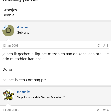
Groetjes,
Bennie
duron
TS
D
Gebruiker
13 jan 2003
#13
Ja heb ik gecheckt, ligt het misschien aan de kabel een breukje
erin misschien kan dat??
Duron
ps. het is een Compaq pc!
Bennie
Giga Honourable Senior Member †
13 jan 2003
#14