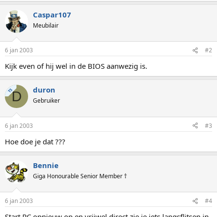
Caspar107
Meubilair
6 jan 2003
#2
Kijk even of hij wel in de BIOS aanwezig is.
duron
TS
D
Gebruiker
6 jan 2003
#3
Hoe doe je dat ???
Bennie
Giga Honourable Senior Member †
6 jan 2003
#4
Start PC opnieuw op en vrijwel direct zie je iets langsflitsen in