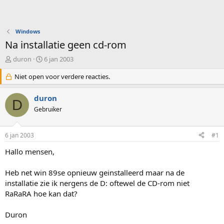
Windows
Na installatie geen cd-rom
O
S
duron
6 jan 2003
n
t
d
Niet open voor verdere reacties.
a
e
r
r
t
duron
D
w
d
Gebruiker
e
a
r
t
p
u
6 jan 2003
#1
s
m
t
Hallo mensen,
a
r
Heb net win 89se opnieuw geinstalleerd maar na de
t
installatie zie ik nergens de D: oftewel de CD-rom niet
e
RaRaRA hoe kan dat?
r
Duron