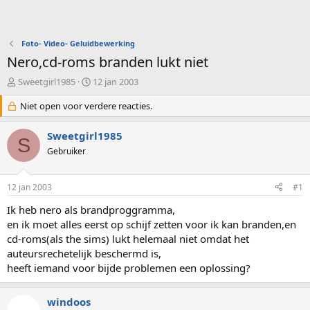
Foto- Video- Geluidbewerking
Nero,cd-roms branden lukt niet
O
S
Sweetgirl1985
12 jan 2003
n
t
d
Niet open voor verdere reacties.
a
e
r
r
t
Sweetgirl1985
S
w
d
Gebruiker
e
a
r
t
p
u
12 jan 2003
#1
s
m
t
Ik heb nero als brandproggramma,
a
en ik moet alles eerst op schijf zetten voor ik kan branden,en
r
cd-roms(als the sims) lukt helemaal niet omdat het
t
auteursrechetelijk beschermd is,
e
heeft iemand voor bijde problemen een oplossing?
r
windoos