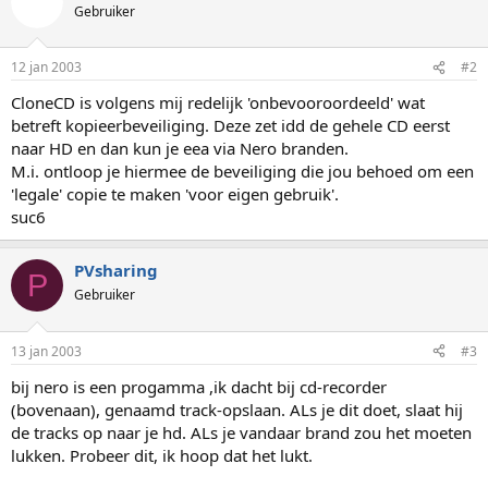
Gebruiker
12 jan 2003
#2
CloneCD is volgens mij redelijk 'onbevooroordeeld' wat
betreft kopieerbeveiliging. Deze zet idd de gehele CD eerst
naar HD en dan kun je eea via Nero branden.
M.i. ontloop je hiermee de beveiliging die jou behoed om een
'legale' copie te maken 'voor eigen gebruik'.
suc6
PVsharing
P
Gebruiker
13 jan 2003
#3
bij nero is een progamma ,ik dacht bij cd-recorder
(bovenaan), genaamd track-opslaan. ALs je dit doet, slaat hij
de tracks op naar je hd. ALs je vandaar brand zou het moeten
lukken. Probeer dit, ik hoop dat het lukt.