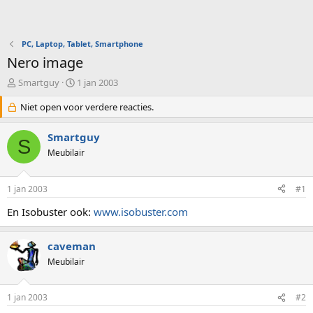
PC, Laptop, Tablet, Smartphone
Nero image
O
S
Smartguy
1 jan 2003
n
t
d
Niet open voor verdere reacties.
a
e
r
r
t
Smartguy
S
w
d
Meubilair
e
a
r
t
p
u
1 jan 2003
#1
s
m
t
En Isobuster ook:
www.isobuster.com
a
r
caveman
t
e
Meubilair
r
1 jan 2003
#2