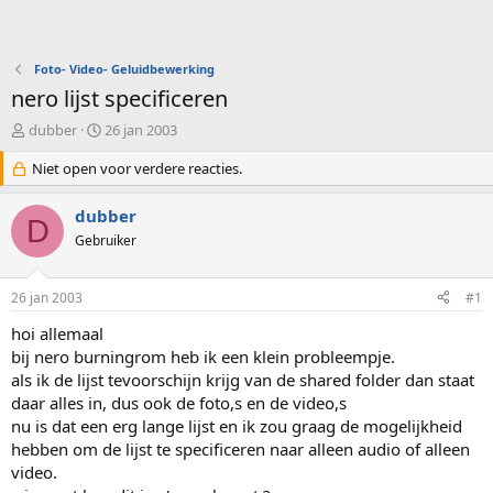
Foto- Video- Geluidbewerking
nero lijst specificeren
O
S
dubber
26 jan 2003
n
t
d
Niet open voor verdere reacties.
a
e
r
r
t
dubber
D
w
d
Gebruiker
e
a
r
t
p
u
26 jan 2003
#1
s
m
t
hoi allemaal
a
bij nero burningrom heb ik een klein probleempje.
r
als ik de lijst tevoorschijn krijg van de shared folder dan staat
t
daar alles in, dus ook de foto,s en de video,s
e
nu is dat een erg lange lijst en ik zou graag de mogelijkheid
r
hebben om de lijst te specificeren naar alleen audio of alleen
video.