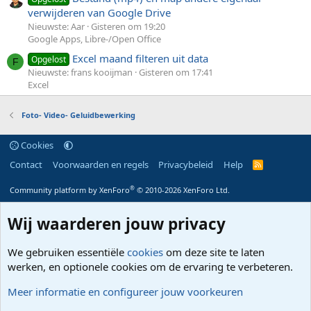
verwijderen van Google Drive
Nieuwste: Aar
Gisteren om 19:20
Google Apps, Libre-/Open Office
Excel maand filteren uit data
Opgelost
F
Nieuwste: frans kooijman
Gisteren om 17:41
Excel
Foto- Video- Geluidbewerking
Cookies
Contact
Voorwaarden en regels
Privacybeleid
Help
R
S
S
®
Community platform by XenForo
© 2010-2026 XenForo Ltd.
Wij waarderen jouw privacy
We gebruiken essentiële
cookies
om deze site te laten
werken, en optionele cookies om de ervaring te verbeteren.
Meer informatie en configureer jouw voorkeuren