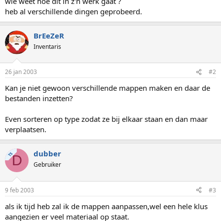
wie weet hoe dit in z'n werk gaat ?
heb al verschillende dingen geprobeerd.
BrEeZeR
Inventaris
26 jan 2003
#2
Kan je niet gewoon verschillende mappen maken en daar de
bestanden inzetten?
Even sorteren op type zodat ze bij elkaar staan en dan maar
verplaatsen.
dubber
TS
D
Gebruiker
9 feb 2003
#3
als ik tijd heb zal ik de mappen aanpassen,wel een hele klus
aangezien er veel materiaal op staat.