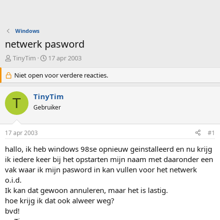
Windows
netwerk pasword
O
S
TinyTim
17 apr 2003
n
t
d
Niet open voor verdere reacties.
a
e
r
r
t
TinyTim
T
w
d
Gebruiker
e
a
r
t
p
u
17 apr 2003
#1
s
m
t
hallo, ik heb windows 98se opnieuw geinstalleerd en nu krijg
a
ik iedere keer bij het opstarten mijn naam met daaronder een
r
vak waar ik mijn pasword in kan vullen voor het netwerk
t
o.i.d.
e
Ik kan dat gewoon annuleren, maar het is lastig.
r
hoe krijg ik dat ook alweer weg?
bvd!