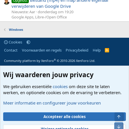
Bestand (mp4) en map andere eigenaar
Opgelost
verwijderen van Google Drive
Nieuwste: Aar
donderdag om 19:20
Google Apps, Libre-/Open Office
Windows
Cookies
Contact
Voorwaarden en regels
Privacybeleid
Help
R
S
S
®
Community platform by XenForo
© 2010-2026 XenForo Ltd.
Wij waarderen jouw privacy
We gebruiken essentiële
cookies
om deze site te laten
werken, en optionele cookies om de ervaring te verbeteren.
Meer informatie en configureer jouw voorkeuren
Bove
Accepteer alle cookies
Onde
Weiger optionele cookies