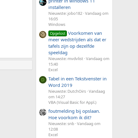
printer in windows 11
installeren
Nieuwste: jobo182
Vandaag om
16:05
Windows
Voorkomen van
Opgelost
meer wedstrijden als dat er
tafels zijn op dezelfde
speeldag
Nieuwste: mvdvlist
Vandaag om
15:40
Excel
Tabel in een Tekstvenster in
D
Word 2019
Nieuwste: DutchOirs
Vandaag
om 14:27
VBA (Visual Basic for Appl.)
foutmelding bij opslaan.
Hoe voorkom ik dit?
Nieuwste: snb
Vandaag om
12:08
Excel