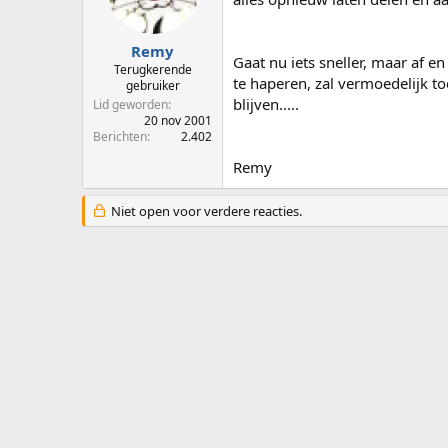
p
u
s
m
t
Remy
Gaat nu iets sneller, maar af en 
a
Terugkerende
te haperen, zal vermoedelijk 
r
gebruiker
t
blijven.....
Lid geworden
e
20 nov 2001
Berichten
2.402
r
Remy
Niet open voor verdere reacties.