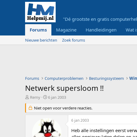
"Dé grootste en gratis computerhel
Forums
Magazine
Handleidingen
Wat i
Nieuwe berichten
Zoek forums
Forums
Computerproblemen
Besturingssysteem
Wi
Netwerk supersloom !!
O
S
Remy
6 jan 2003
n
t
d
Niet open voor verdere reacties.
a
e
r
r
t
6 jan 2003
w
d
e
a
Heb alle instellingen eerst ver
r
t
alles opnieuw laten delen en 