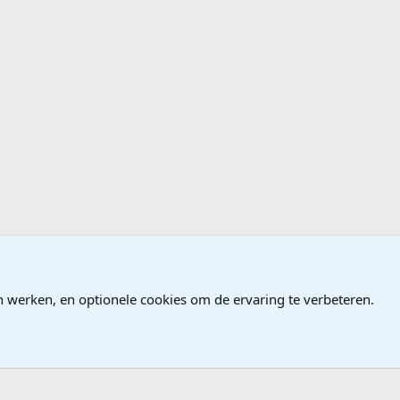
ndows
n werken, en optionele cookies om de ervaring te verbeteren.
®
Community platform by XenForo
© 2010-2026 XenForo Ltd.