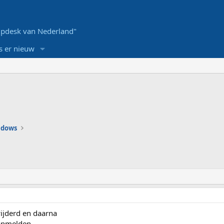
pdesk van Nederland"
s er nieuw
ndows
wijderd en daarna
aanmelden.