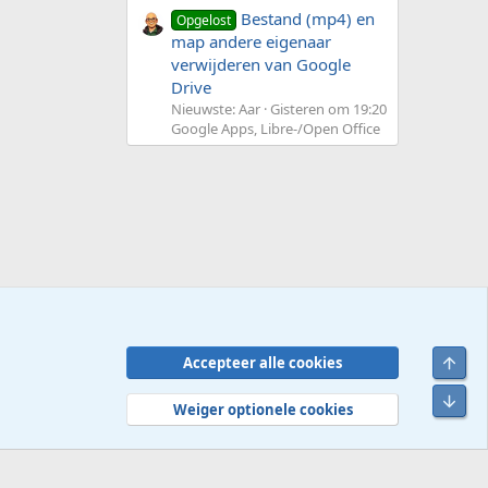
Bestand (mp4) en
Opgelost
map andere eigenaar
verwijderen van Google
Drive
Nieuwste: Aar
Gisteren om 19:20
Google Apps, Libre-/Open Office
Bove
Accepteer alle cookies
Contact
Voorwaarden en regels
Privacybeleid
Help
R
Onde
S
Weiger optionele cookies
S