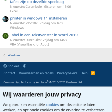
tafels zijn op dezelfde speeldag
Nieuwste: Carembole
Gisteren om 15:06
Excel
printer in windows 11 installeren
Nieuwste: jobo182
vrijdag om 16:05
Windows
Tabel in een Tekstvenster in Word 2019
D
Nieuwste: DutchOirs
vrijdag om 14:27
VBA (Visual Basic for Appl.)
Windows
Cookies
Contact
Voorwaarden en regels
Privacybeleid
Help
R
S
S
®
Community platform by XenForo
© 2010-2026 XenForo Ltd.
Wij waarderen jouw privacy
We gebruiken essentiële
cookies
om deze site te laten
werken, en optionele cookies om de ervaring te verbeteren.