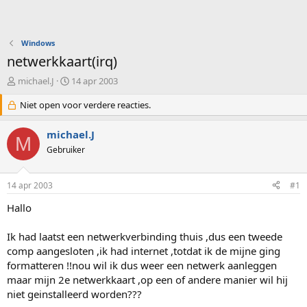
Windows
netwerkkaart(irq)
O
S
michael.J
14 apr 2003
n
t
d
Niet open voor verdere reacties.
a
e
r
r
t
michael.J
M
w
d
Gebruiker
e
a
r
t
p
u
14 apr 2003
#1
s
m
t
Hallo
a
r
Ik had laatst een netwerkverbinding thuis ,dus een tweede
t
comp aangesloten ,ik had internet ,totdat ik de mijne ging
e
formatteren !!nou wil ik dus weer een netwerk aanleggen
r
maar mijn 2e netwerkkaart ,op een of andere manier wil hij
niet geinstalleerd worden???