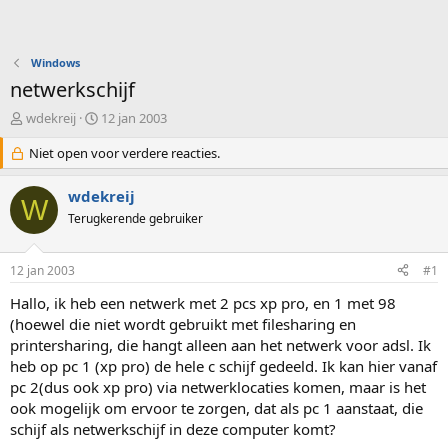
Windows
netwerkschijf
O
S
wdekreij
12 jan 2003
n
t
d
Niet open voor verdere reacties.
a
e
r
r
t
wdekreij
W
w
d
Terugkerende gebruiker
e
a
r
t
p
u
12 jan 2003
#1
s
m
t
Hallo, ik heb een netwerk met 2 pcs xp pro, en 1 met 98
a
(hoewel die niet wordt gebruikt met filesharing en
r
printersharing, die hangt alleen aan het netwerk voor adsl. Ik
t
heb op pc 1 (xp pro) de hele c schijf gedeeld. Ik kan hier vanaf
e
pc 2(dus ook xp pro) via netwerklocaties komen, maar is het
r
ook mogelijk om ervoor te zorgen, dat als pc 1 aanstaat, die
schijf als netwerkschijf in deze computer komt?