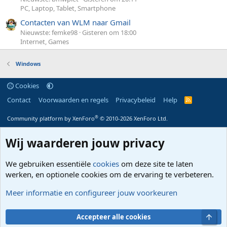
PC, Laptop, Tablet, Smartphone
Contacten van WLM naar Gmail
Nieuwste: femke98
Gisteren om 18:00
Internet, Games
Windows
Cookies
Contact
Voorwaarden en regels
Privacybeleid
Help
R
S
S
®
Community platform by XenForo
© 2010-2026 XenForo Ltd.
Wij waarderen jouw privacy
We gebruiken essentiële
cookies
om deze site te laten
werken, en optionele cookies om de ervaring te verbeteren.
Meer informatie en configureer jouw voorkeuren
Bove
Accepteer alle cookies