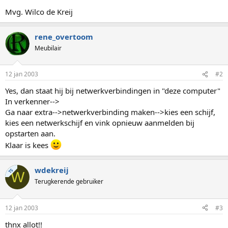
Mvg. Wilco de Kreij
rene_overtoom
Meubilair
12 jan 2003
#2
Yes, dan staat hij bij netwerkverbindingen in "deze computer"
In verkenner-->
Ga naar extra-->netwerkverbinding maken-->kies een schijf,
kies een netwerkschijf en vink opnieuw aanmelden bij
opstarten aan.
Klaar is kees
wdekreij
TS
W
Terugkerende gebruiker
12 jan 2003
#3
thnx allot!!