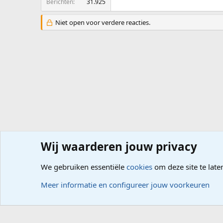
Berichten
31.925
Niet open voor verdere reacties.
Wij waarderen jouw privacy
Forums
Computerproblemen
Software
Internet, G
We gebruiken essentiële
cookies
om deze site te late
Cookies
Meer informatie en configureer jouw voorkeuren