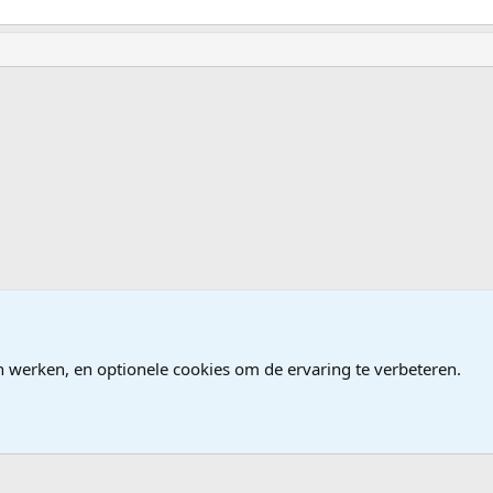
ames
n werken, en optionele cookies om de ervaring te verbeteren.
®
Community platform by XenForo
© 2010-2026 XenForo Ltd.