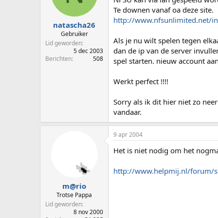
p
u
Te downen vanaf oa deze site.
s
m
http://www.nfsunlimited.net/i
t
natascha26
a
Gebruiker
Als je nu wilt spelen tegen elka
r
Lid geworden
t
dan de ip van de server invulle
5 dec 2003
e
Berichten
508
spel starten. nieuw account aan
r
Werkt perfect !!!!
Sorry als ik dit hier niet zo n
vandaar.
9 apr 2004
Het is niet nodig om het nogmaa
http://www.helpmij.nl/forum
m@rio
Trotse Pappa
Lid geworden
8 nov 2000