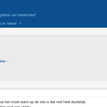
pdesk van Nederland"
s er nieuw
ames
 het moet want op de site is dat niet heel duidelijk.
en met een utility.