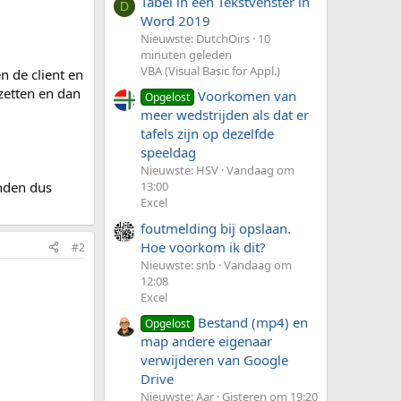
Tabel in een Tekstvenster in
D
Word 2019
Nieuwste: DutchOirs
10
minuten geleden
VBA (Visual Basic for Appl.)
en de client en
 zetten en dan
Voorkomen van
Opgelost
meer wedstrijden als dat er
tafels zijn op dezelfde
speeldag
Nieuwste: HSV
Vandaag om
inden dus
13:00
Excel
foutmelding bij opslaan.
Hoe voorkom ik dit?
#2
Nieuwste: snb
Vandaag om
12:08
Excel
Bestand (mp4) en
Opgelost
map andere eigenaar
verwijderen van Google
Drive
Nieuwste: Aar
Gisteren om 19:20