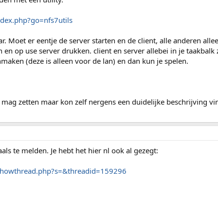
ndex.php?go=nfs7utils
ar. Moet er eentje de server starten en de client, alle anderen alle
n en op use server drukken. client en server allebei in je taakbalk
maken (deze is alleen voor de lan) en dan kun je spelen.
eer mag zetten maar kon zelf nergens een duidelijke beschrijving v
ls te melden. Je hebt het hier nl ook al gezegt:
/showthread.php?s=&threadid=159296