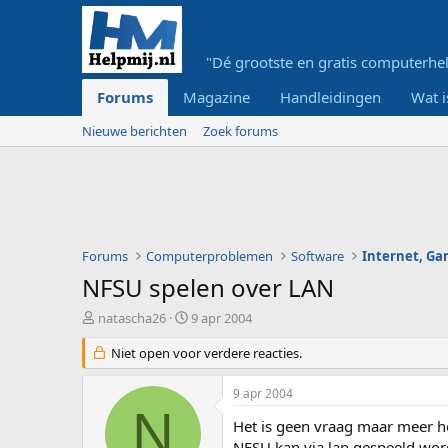
"Dé grootste en gratis computerhel
Forums
Magazine
Handleidingen
Wat i
Nieuwe berichten
Zoek forums
Forums
Computerproblemen
Software
Internet, G
NFSU spelen over LAN
O
S
natascha26
9 apr 2004
n
t
d
Niet open voor verdere reacties.
a
e
r
r
t
9 apr 2004
w
d
N
e
a
Het is geen vraag maar meer hoe
r
t
NFSU kan via lan gespeeld word