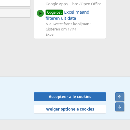
Google Apps, Libre-/Open Office
Excel maand
Opgelost
F
filteren uit data
Nieuwste: frans kooijman
Gisteren om 17:41
Excel
Bove
Accepteer alle cookies
Contact
Voorwaarden en regels
Privacybeleid
Help
R
Onde
S
Weiger optionele cookies
S