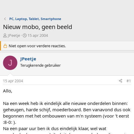
PC, Laptop, Tablet, Smartphone
Nieuw mobo, geen beeld
O
S
JPeetje
15 apr 2004
n
t
d
Niet open voor verdere reacties.
a
e
r
r
t
JPeetje
J
w
d
Terugkerende gebruiker
e
a
r
t
p
u
15 apr 2004
#1
s
m
t
Allo,
a
r
Na een week heb ik eindelijk alle nieuwe onderdelen binnen:
t
geheugen, harde schijf, moederboard. Ben vanavond dus ook
e
begonnen met het ombouwen van m'n systeem (voor 't eerst
r
:8-0: ).
Na een paar uur ben ik dus eindelijk klaar, wel wat