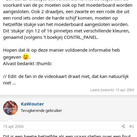
voorkant van de pc moeten ook op het moederboard worden
aangesloten. Ook 2 draadjes, een zwarte en een rode die uit
een rond iets onder de harde schijf komen, moeten op
hetzelfde stukje van het moederboard aangesloten worden.
Dit 'stukje' zijn 12 of 16 pinnetjes met verschillende kleuren,
genaamd (volgens 't boekje) CONTRL_PANEL.
Hopen dat ik op deze manier voldoende informatie heb
gegeven
.
Alvast bedankt :thumb:
// Edit: de fan in de videokaart draait niet, dat kan natuurlijk
niet ...
Laatst bewerkt:
15 apr 2004
KaWouter
Terugkerende gebruiker
15 apr 2004
#2
Dit is een beetje hetzelfde als een vraag stellen over een fout