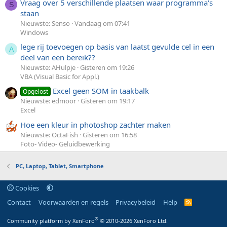
Vraag over 5 verschillende plaatsen waar programma's
S
staan
Nieuwste: Senso
Vandaag om 07:41
Windows
lege rij toevoegen op basis van laatst gevulde cel in een
A
deel van een bereik??
Nieuwste: AHulpje
Gisteren om 19:26
VBA (Visual Basic for Appl.)
Excel geen SOM in taakbalk
Opgelost
Nieuwste: edmoor
Gisteren om 19:17
Excel
Hoe een kleur in photoshop zachter maken
Nieuwste: OctaFish
Gisteren om 16:58
Foto- Video- Geluidbewerking
PC, Laptop, Tablet, Smartphone
Cookies
Contact
Voorwaarden en regels
Privacybeleid
Help
R
S
S
®
Community platform by XenForo
© 2010-2026 XenForo Ltd.