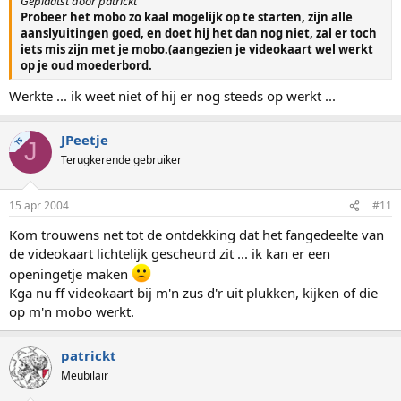
Geplaatst door patrickt
Probeer het mobo zo kaal mogelijk op te starten, zijn alle
aanslyuitingen goed, en doet hij het dan nog niet, zal er toch
iets mis zijn met je mobo.(aangezien je videokaart wel werkt
op je oud moederbord.
Werkte ... ik weet niet of hij er nog steeds op werkt ...
JPeetje
TS
J
Terugkerende gebruiker
15 apr 2004
#11
Kom trouwens net tot de ontdekking dat het fangedeelte van
de videokaart lichtelijk gescheurd zit ... ik kan er een
openingetje maken
Kga nu ff videokaart bij m'n zus d'r uit plukken, kijken of die
op m'n mobo werkt.
patrickt
Meubilair