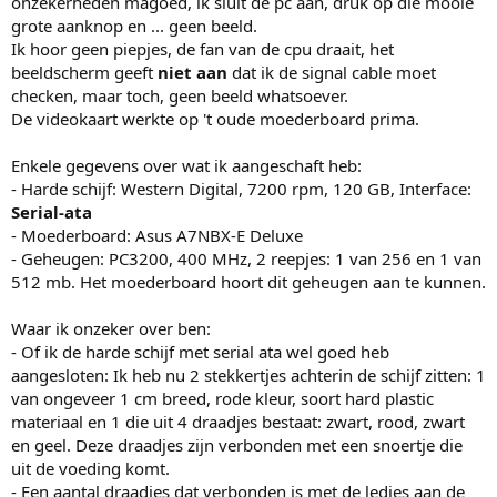
onzekerheden magoed, ik sluit de pc aan, druk op die mooie
grote aanknop en ... geen beeld.
Ik hoor geen piepjes, de fan van de cpu draait, het
beeldscherm geeft
niet aan
dat ik de signal cable moet
checken, maar toch, geen beeld whatsoever.
De videokaart werkte op 't oude moederboard prima.
Enkele gegevens over wat ik aangeschaft heb:
- Harde schijf: Western Digital, 7200 rpm, 120 GB, Interface:
Serial-ata
- Moederboard: Asus A7NBX-E Deluxe
- Geheugen: PC3200, 400 MHz, 2 reepjes: 1 van 256 en 1 van
512 mb. Het moederboard hoort dit geheugen aan te kunnen.
Waar ik onzeker over ben:
- Of ik de harde schijf met serial ata wel goed heb
aangesloten: Ik heb nu 2 stekkertjes achterin de schijf zitten: 1
van ongeveer 1 cm breed, rode kleur, soort hard plastic
materiaal en 1 die uit 4 draadjes bestaat: zwart, rood, zwart
en geel. Deze draadjes zijn verbonden met een snoertje die
uit de voeding komt.
- Een aantal draadjes dat verbonden is met de ledjes aan de