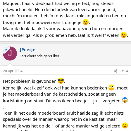
Magoed, haar videokaart had weinig effect, nog steeds
pikzwart beeld. Heb de helpdesk van leverancier gebeld,
mocht 'm inruilen, heb 'm dus daarstraks ingeruild en ben nu
bezig met het inbouwen van 't dingetje
.
Maar ik denk dat ik 't voor vanavond gezien hou en morgen
wel verder ga. Als ik problemen heb, laat ik 't wel ff weten
.
JPeetje
TS
J
Terugkerende gebruiker
20 apr 2004
#14
Het probleem is gevonden
.
Kennelijk, wat ik zelf ook wel had kunnen bedenken
, moet
je het moederboard van de kast scheiden, zodat er geen
kortsluiting ontstaat. Dit was ik een beetje ... ja ... vergeten
.
Toen ik het oude moederboard eruit haalde zag ik echt niets
speciaals over de manier waarop het in de kast zat, maar
kennelijk was het op de 1 of andere manier wel geisoleerd