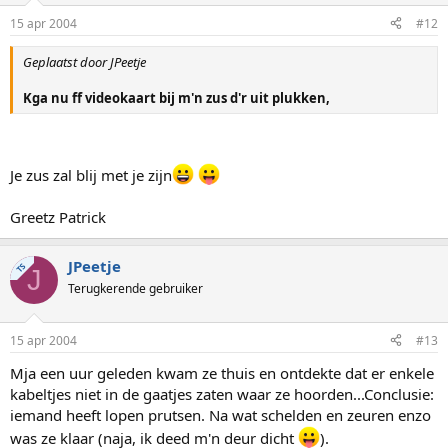
15 apr 2004
#12
Geplaatst door JPeetje
Kga nu ff videokaart bij m'n zus d'r uit plukken,
Je zus zal blij met je zijn
Greetz Patrick
JPeetje
TS
J
Terugkerende gebruiker
15 apr 2004
#13
Mja een uur geleden kwam ze thuis en ontdekte dat er enkele
kabeltjes niet in de gaatjes zaten waar ze hoorden...Conclusie:
iemand heeft lopen prutsen. Na wat schelden en zeuren enzo
was ze klaar (naja, ik deed m'n deur dicht
).