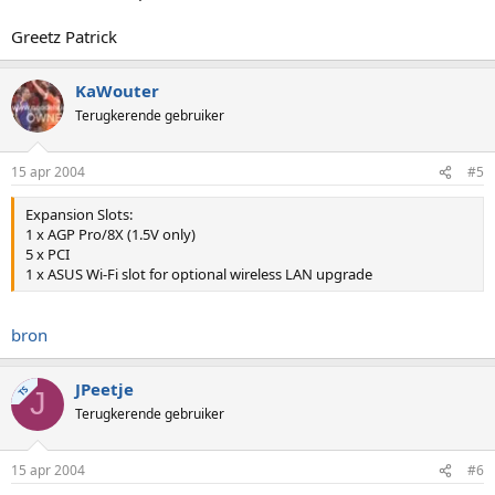
Greetz Patrick
KaWouter
Terugkerende gebruiker
15 apr 2004
#5
Expansion Slots:
1 x AGP Pro/8X (1.5V only)
5 x PCI
1 x ASUS Wi-Fi slot for optional wireless LAN upgrade
bron
JPeetje
TS
J
Terugkerende gebruiker
15 apr 2004
#6