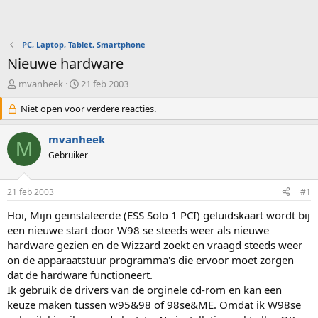
PC, Laptop, Tablet, Smartphone
Nieuwe hardware
O
S
mvanheek
21 feb 2003
n
t
d
Niet open voor verdere reacties.
a
e
r
r
t
mvanheek
M
w
d
Gebruiker
e
a
r
t
p
u
21 feb 2003
#1
s
m
t
Hoi, Mijn geinstaleerde (ESS Solo 1 PCI) geluidskaart wordt bij
a
een nieuwe start door W98 se steeds weer als nieuwe
r
hardware gezien en de Wizzard zoekt en vraagd steeds weer
t
on de apparaatstuur programma's die ervoor moet zorgen
e
dat de hardware functioneert.
r
Ik gebruik de drivers van de orginele cd-rom en kan een
keuze maken tussen w95&98 of 98se&ME. Omdat ik W98se