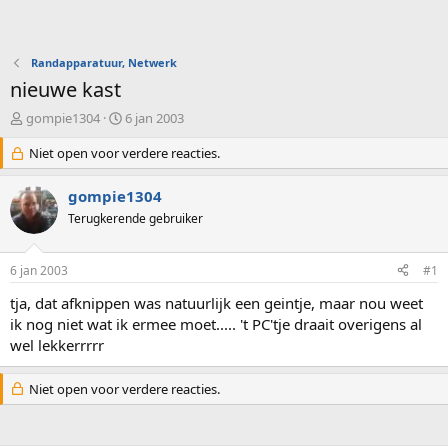
Randapparatuur, Netwerk
nieuwe kast
O
S
gompie1304
6 jan 2003
n
t
d
Niet open voor verdere reacties.
a
e
r
r
t
gompie1304
w
d
Terugkerende gebruiker
e
a
r
t
p
u
6 jan 2003
#1
s
m
t
tja, dat afknippen was natuurlijk een geintje, maar nou weet
a
ik nog niet wat ik ermee moet..... 't PC'tje draait overigens al
r
wel lekkerrrrr
t
e
r
Niet open voor verdere reacties.