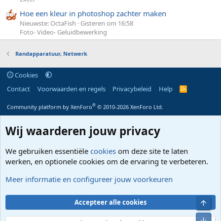
Hoe een kleur in photoshop zachter maken
Nieuwste: OctaFish
Gisteren om 16:58
Foto- Video- Geluidbewerking
Randapparatuur, Netwerk
Cookies
Contact
Voorwaarden en regels
Privacybeleid
Help
R
S
S
®
Community platform by XenForo
© 2010-2026 XenForo Ltd.
Wij waarderen jouw privacy
We gebruiken essentiële
cookies
om deze site te laten
werken, en optionele cookies om de ervaring te verbeteren.
Meer informatie en configureer jouw voorkeuren
Bove
Accepteer alle cookies
Onde