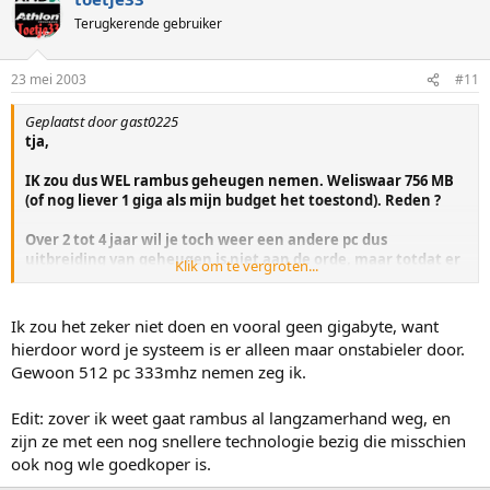
Terugkerende gebruiker
23 mei 2003
#11
Geplaatst door gast0225
tja,
IK zou dus WEL rambus geheugen nemen. Weliswaar 756 MB
(of nog liever 1 giga als mijn budget het toestond). Reden ?
Over 2 tot 4 jaar wil je toch weer een andere pc dus
uitbreiding van geheugen is niet aan de orde, maar totdat er
Klik om te vergroten...
weer een nieuwe pc "moet" komen, heb je wel het snelste
geheugen.
Ik zou het zeker niet doen en vooral geen gigabyte, want
En in het geval dat er GEEN nieuwe pc moet komen over een
hierdoor word je systeem is er alleen maar onstabieler door.
jaar of 3 a 4, dan kan je altijd nog het mobo vervangen /
Gewoon 512 pc 333mhz nemen zeg ik.
upgraden en nieuw bijbehorend geheugen kopen.
Edit: zover ik weet gaat rambus al langzamerhand weg, en
Als je nu een Mobo koopt dat (bijv.) geschikt is voor ddr 2700
geheugen en je wilt dat upgraden over 3 jaar (mobo) dan had
zijn ze met een nog snellere technologie bezig die misschien
je sowieso ook weer nieuw geheugen erbij kunnen kopen
ook nog wle goedkoper is.
want de illusie dat op een mobo dat nog gemaakt moet