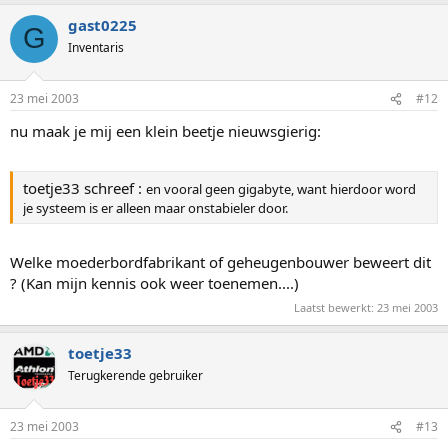
worden, zomaar weer 2700 ddr geprikt kan worden, heb ik
niet...................
gast0225
G
Inventaris
De kern van dit verhaal zit m.i. dan ook in het budget dat
momenteel voorhanden is, maar IK zou voor het rambus
geheugen gaan.
23 mei 2003
#12
nu maak je mij een klein beetje nieuwsgierig:
toetje33 schreef :
en vooral geen gigabyte, want hierdoor word
je systeem is er alleen maar onstabieler door.
Welke moederbordfabrikant of geheugenbouwer beweert dit
? (Kan mijn kennis ook weer toenemen....)
Laatst bewerkt:
23 mei 2003
toetje33
Terugkerende gebruiker
23 mei 2003
#13