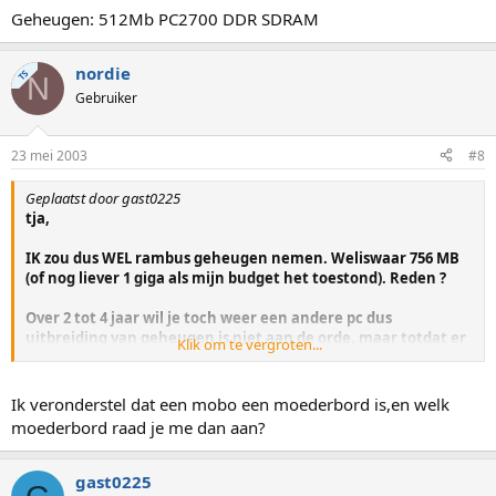
Geheugen: 512Mb PC2700 DDR SDRAM
nordie
TS
N
Gebruiker
23 mei 2003
#8
Geplaatst door gast0225
tja,
IK zou dus WEL rambus geheugen nemen. Weliswaar 756 MB
(of nog liever 1 giga als mijn budget het toestond). Reden ?
Over 2 tot 4 jaar wil je toch weer een andere pc dus
uitbreiding van geheugen is niet aan de orde, maar totdat er
Klik om te vergroten...
weer een nieuwe pc "moet" komen, heb je wel het snelste
geheugen.
Ik veronderstel dat een mobo een moederbord is,en welk
En in het geval dat er GEEN nieuwe pc moet komen over een
moederbord raad je me dan aan?
jaar of 3 a 4, dan kan je altijd nog het mobo vervangen /
upgraden en nieuw bijbehorend geheugen kopen.
gast0225