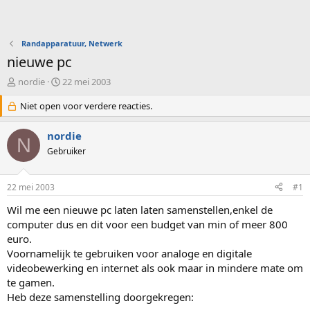
Randapparatuur, Netwerk
nieuwe pc
O
S
nordie
22 mei 2003
n
t
d
Niet open voor verdere reacties.
a
e
r
r
t
nordie
N
w
d
Gebruiker
e
a
r
t
p
u
22 mei 2003
#1
s
m
t
Wil me een nieuwe pc laten laten samenstellen,enkel de
a
computer dus en dit voor een budget van min of meer 800
r
euro.
t
Voornamelijk te gebruiken voor analoge en digitale
e
videobewerking en internet als ook maar in mindere mate om
r
te gamen.
Heb deze samenstelling doorgekregen: