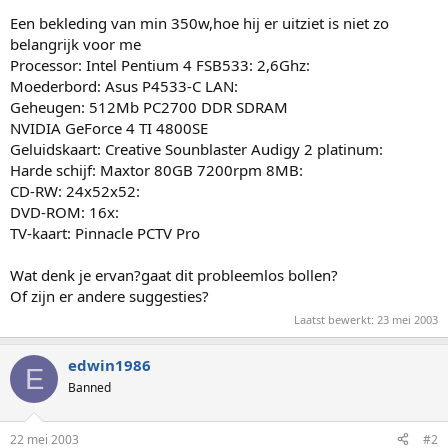
Een bekleding van min 350w,hoe hij er uitziet is niet zo
belangrijk voor me
Processor: Intel Pentium 4 FSB533: 2,6Ghz:
Moederbord: Asus P4533-C LAN:
Geheugen: 512Mb PC2700 DDR SDRAM
NVIDIA GeForce 4 TI 4800SE
Geluidskaart: Creative Sounblaster Audigy 2 platinum:
Harde schijf: Maxtor 80GB 7200rpm 8MB:
CD-RW: 24x52x52:
DVD-ROM: 16x:
TV-kaart: Pinnacle PCTV Pro
Wat denk je ervan?gaat dit probleemlos bollen?
Of zijn er andere suggesties?
Laatst bewerkt:
23 mei 2003
edwin1986
E
Banned
22 mei 2003
#2