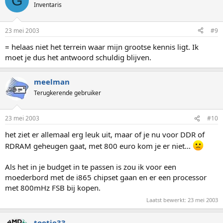
G
Als je nu een Mobo koopt dat (bijv.) geschikt is voor ddr 2700
Inventaris
geheugen en je wilt dat upgraden over 3 jaar (mobo) dan had
je sowieso ook weer nieuw geheugen erbij kunnen kopen
want de illusie dat op een mobo dat nog gemaakt moet
23 mei 2003
#9
worden, zomaar weer 2700 ddr geprikt kan worden, heb ik
niet...................
= helaas niet het terrein waar mijn grootse kennis ligt. Ik
moet je dus het antwoord schuldig blijven.
De kern van dit verhaal zit m.i. dan ook in het budget dat
momenteel voorhanden is, maar IK zou voor het rambus
geheugen gaan.
meelman
Terugkerende gebruiker
23 mei 2003
#10
het ziet er allemaal erg leuk uit, maar of je nu voor DDR of
RDRAM geheugen gaat, met 800 euro kom je er niet...
Als het in je budget in te passen is zou ik voor een
moederbord met de i865 chipset gaan en er een processor
met 800mHz FSB bij kopen.
Laatst bewerkt:
23 mei 2003
toetje33