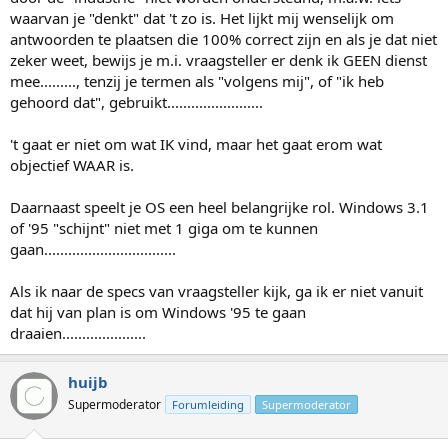
waarvan je "denkt" dat 't zo is. Het lijkt mij wenselijk om
antwoorden te plaatsen die 100% correct zijn en als je dat niet
zeker weet, bewijs je m.i. vraagsteller er denk ik GEEN dienst
mee........., tenzij je termen als "volgens mij", of "ik heb
gehoord dat", gebruikt........................
't gaat er niet om wat IK vind, maar het gaat erom wat
objectief WAAR is.
Daarnaast speelt je OS een heel belangrijke rol. Windows 3.1
of '95 "schijnt" niet met 1 giga om te kunnen
gaan.................................
Als ik naar de specs van vraagsteller kijk, ga ik er niet vanuit
dat hij van plan is om Windows '95 te gaan
draaien.....................
huijb
Supermoderator
Forumleiding
Supermoderator