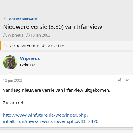
Andere software
Nieuwere versie (3.80) van Irfanview
O
S
Wipneus
13 jan 2003
n
t
d
Niet open voor verdere reacties.
a
e
r
r
t
Wipneus
w
d
Gebruiker
e
a
r
t
p
u
13 jan 2003
#1
s
m
t
Vandaag nieuwere versie van irfanview uitgekomen.
a
r
Zie artikel
t
e
http://www.winfuture.de/web/index.php?
r
inhalt=run/news/news.showem.php&ID=7376