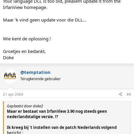
Your language DLL is too old, pleasem update it from the
IrfanView homepage.
Maar 'k vind geen update voor die DLL...
Wie kent de oplossing !
Groetjes en bedankt,
Doke
@temptation
Terugkerende gebruiker
21 apr 2004
#8
Geplaatst door doke2
Maar er bestaat van IrfanView 3.90 nog steeds geen
nederlandstalige versie. !?
Ik kreeg bij 't instellen van de patch Nederlands volgend
bericht :