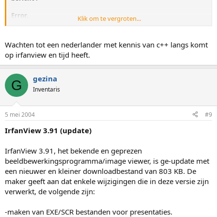
Error.
Klik om te vergroten...
Your language DLL is too old, pleasem update it from the
IrfanView homepage.
Wachten tot een nederlander met kennis van c++ langs komt
Maar 'k vind geen update voor die DLL...
op irfanview en tijd heeft.
gezina
G
Wie kent de oplossing !
Inventaris
Groetjes en bedankt,
Doke
5 mei 2004
#9
IrfanView 3.91 (update)
IrfanView 3.91, het bekende en geprezen
beeldbewerkingsprogramma/image viewer, is ge-update met
een nieuwer en kleiner downloadbestand van 803 KB. De
maker geeft aan dat enkele wijzigingen die in deze versie zijn
verwerkt, de volgende zijn:
-maken van EXE/SCR bestanden voor presentaties.