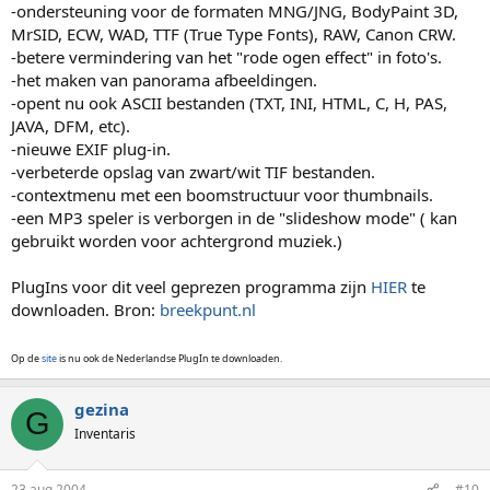
-ondersteuning voor de formaten MNG/JNG, BodyPaint 3D,
MrSID, ECW, WAD, TTF (True Type Fonts), RAW, Canon CRW.
-betere vermindering van het "rode ogen effect" in foto's.
-het maken van panorama afbeeldingen.
-opent nu ook ASCII bestanden (TXT, INI, HTML, C, H, PAS,
JAVA, DFM, etc).
-nieuwe EXIF plug-in.
-verbeterde opslag van zwart/wit TIF bestanden.
-contextmenu met een boomstructuur voor thumbnails.
-een MP3 speler is verborgen in de "slideshow mode" ( kan
gebruikt worden voor achtergrond muziek.)
PlugIns voor dit veel geprezen programma zijn
HIER
te
downloaden. Bron:
breekpunt.nl
Op de
site
is nu ook de Nederlandse PlugIn te downloaden.
gezina
G
Inventaris
23 aug 2004
#10