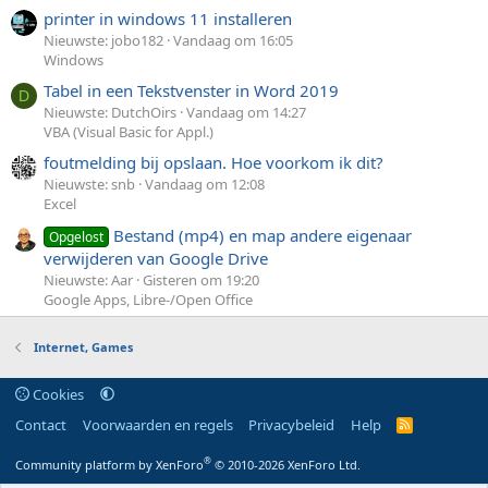
printer in windows 11 installeren
Nieuwste: jobo182
Vandaag om 16:05
Windows
Tabel in een Tekstvenster in Word 2019
D
Nieuwste: DutchOirs
Vandaag om 14:27
VBA (Visual Basic for Appl.)
foutmelding bij opslaan. Hoe voorkom ik dit?
Nieuwste: snb
Vandaag om 12:08
Excel
Bestand (mp4) en map andere eigenaar
Opgelost
verwijderen van Google Drive
Nieuwste: Aar
Gisteren om 19:20
Google Apps, Libre-/Open Office
Internet, Games
Cookies
Contact
Voorwaarden en regels
Privacybeleid
Help
R
S
S
®
Community platform by XenForo
© 2010-2026 XenForo Ltd.