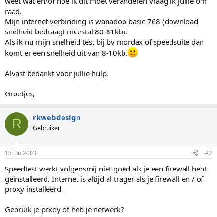
weet wat en/of hoe ik dit moet veranderen vraag ik jullie om
raad.
Mijn internet verbinding is wanadoo basic 768 (download
snelheid bedraagt meestal 80-81kb).
Als ik nu mijn snelheid test bij bv mordax of speedsuite dan
komt er een snelheid uit van 8-10kb.
Alvast bedankt voor jullie hulp.
Groetjes,
rkwebdesign
R
Gebruiker
13 jun 2003
#2
Speedtest werkt volgensmij niet goed als je een firewall hebt
geinstalleerd. Internet is altijd al trager als je firewall en / of
proxy installeerd.
Gebruik je prxoy of heb je netwerk?