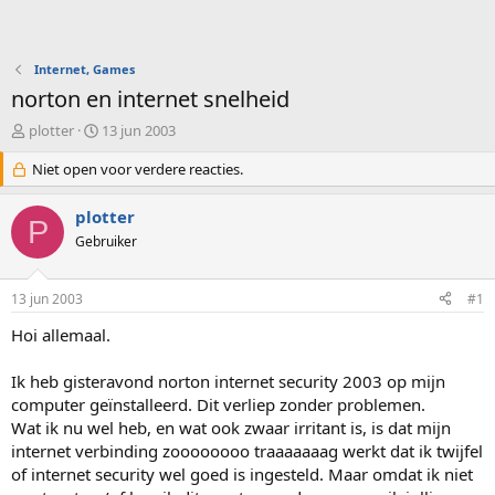
Internet, Games
norton en internet snelheid
O
S
plotter
13 jun 2003
n
t
d
Niet open voor verdere reacties.
a
e
r
r
t
plotter
P
w
d
Gebruiker
e
a
r
t
p
u
13 jun 2003
#1
s
m
t
Hoi allemaal.
a
r
Ik heb gisteravond norton internet security 2003 op mijn
t
computer geïnstalleerd. Dit verliep zonder problemen.
e
Wat ik nu wel heb, en wat ook zwaar irritant is, is dat mijn
r
internet verbinding zoooooooo traaaaaaag werkt dat ik twijfel
of internet security wel goed is ingesteld. Maar omdat ik niet