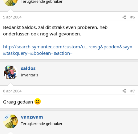
Terugkerende gebruiker
5 apr 2004
#6
Bedankt Saldos, zal dit straks even proberen. heb
ondertussen ook nog wat gevonden.
http://search.symantec.com/custom/u...rc=sg&pcode=&svy=
&taskquery=&boolean=&action=
saldos
Inventaris
6 apr 2004
#7
Graag gedaan
vanzwam
TS
Terugkerende gebruiker