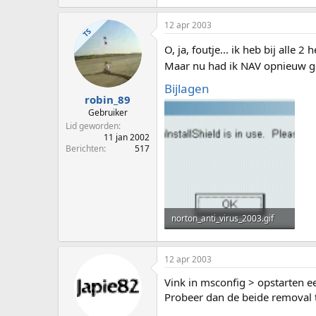
12 apr 2003
TS
O, ja, foutje... ik heb bij alle 2
Maar nu had ik NAV opnieuw geïn
Bijlagen
robin_89
Gebruiker
Lid geworden
11 jan 2002
Berichten
517
norton_anti_virus_2003.gif
7,8 KB · Weergaven: 21
12 apr 2003
Vink in msconfig > opstarten ee
Probeer dan de beide removal 