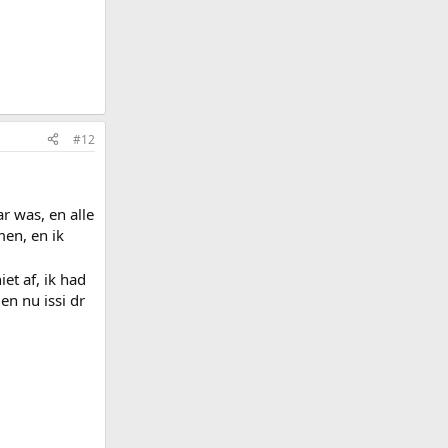
#12
r was, en alle
en, en ik
et af, ik had
en nu issi dr