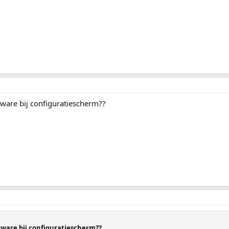
ftware bij configuratiescherm??
oftware bij configuratiescherm??