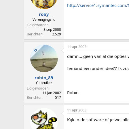
http://service1.symantec.co
roby
Verenigingslid
Lid geworden
8 sep 2000
Berichten
2.529
11 apr 2003
TS
damn... geen van al die opties
Iemand een ander idee?? Ik zo
robin_89
Gebruiker
Lid geworden
Robin
11 jan 2002
Berichten
517
11 apr 2003
Kijk in de software of je wel 