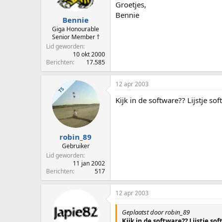
Groetjes,
Bennie
Bennie
Giga Honourable
Senior Member †
Lid geworden
10 okt 2000
Berichten
17.585
12 apr 2003
TS
Kijk in de software?? Lijstje so
robin_89
Gebruiker
Lid geworden
11 jan 2002
Berichten
517
12 apr 2003
Geplaatst door robin_89
Kijk in de software?? Lijstje s