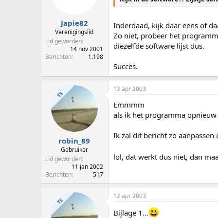
Japie82
Inderdaad, kijk daar eens of da
Verenigingslid
Zo niet, probeer het programma
Lid geworden
diezelfde software lijst dus.
14 nov 2001
Berichten
1.198
Succes.
12 apr 2003
TS
Emmmm
als ik het programma opnieuw wi
Ik zal dit bericht zo aanpassen 
robin_89
Gebruiker
lol, dat werkt dus niet, dan m
Lid geworden
11 jan 2002
Berichten
517
12 apr 2003
TS
Bijlage 1...