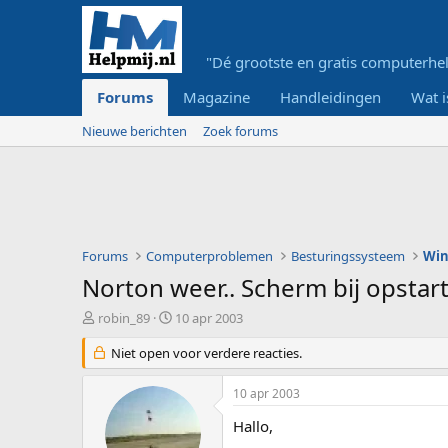
"Dé grootste en gratis computerhel
Forums
Magazine
Handleidingen
Wat i
Nieuwe berichten
Zoek forums
Forums
Computerproblemen
Besturingssysteem
Wi
Norton weer.. Scherm bij opstar
O
S
robin_89
10 apr 2003
n
t
d
Niet open voor verdere reacties.
a
e
r
r
t
10 apr 2003
w
d
e
a
Hallo,
r
t