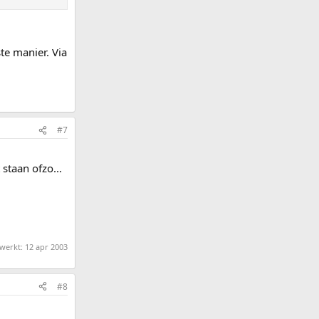
te manier. Via
#7
staan ofzo...
ewerkt:
12 apr 2003
#8