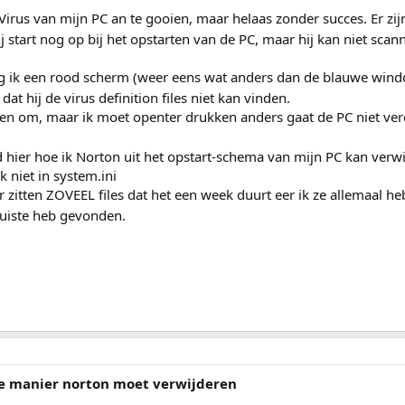
irus van mijn PC an te gooien, maar helaas zonder succes. Er zij
 start nog op bij het opstarten van de PC, maar hij kan niet scan
ijg ik een rood scherm (weer eens wat anders dan de blauwe win
 dat hij de virus definition files niet kan vinden.
gen om, maar ik moet openter drukken anders gaat de PC niet ve
 hier hoe ik Norton uit het opstart-schema van mijn PC kan verwi
k niet in system.ini
ar zitten ZOVEEL files dat het een week duurt eer ik ze allemaal h
 juiste heb gevonden.
ste manier norton moet verwijderen