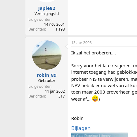
Japie82
Verenigingslid
Lid geworden
14 nov 2001
Berichten
1.198
13 apr 2003
TS
Ik zal het proberen....
Sorry voor het late reageren, 
internet toegang had geblokke
robin_89
probeer NIS te verwijderen, maar
Gebruiker
NAV heb ik er nu wel van af kun
Lid geworden
toen maar 2003 eroverheen gezet
11 jan 2002
Berichten
517
weer af...
)
Robin
Bijlagen