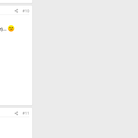
#10
)...
#11