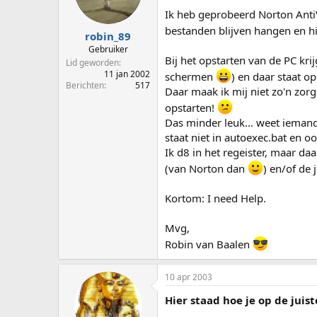
p
u
Ik heb geprobeerd Norton AntiV
s
m
bestanden blijven hangen en hij
t
robin_89
a
Gebruiker
Bij het opstarten van de PC kr
r
Lid geworden
t
11 jan 2002
schermen
) en daar staat op
e
Berichten
517
Daar maak ik mij niet zo'n zor
r
opstarten!
Das minder leuk... weet iemand
staat niet in autoexec.bat en oo
Ik d8 in het regeister, maar da
(van Norton dan
) en/of de
Kortom: I need Help.
Mvg,
Robin van Baalen
10 apr 2003
Hier staad hoe je op de jui