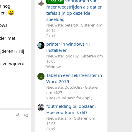
Voorkomen van
Opgelost
n nog
meer wedstrijden als dat er
nen.
tafels zijn op dezelfde
speeldag
dows
Nieuwste: peter59
Gisteren om
20:15
Excel
rder met
printer in windows 11
installeren
jderen?? Hij
Nieuwste: jobo182
Gisteren om
16:05
eb verwijderd
Windows
Tabel in een Tekstvenster in
D
Word 2019
Nieuwste: DutchOirs
Gisteren
om 14:27
VBA (Visual Basic for Appl.)
foutmelding bij opslaan.
Hoe voorkom ik dit?
#2
Nieuwste: snb
Gisteren om
12:08
Excel