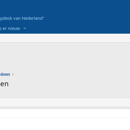
pdesk van Nederland"
s er nieuw
ndows
ten