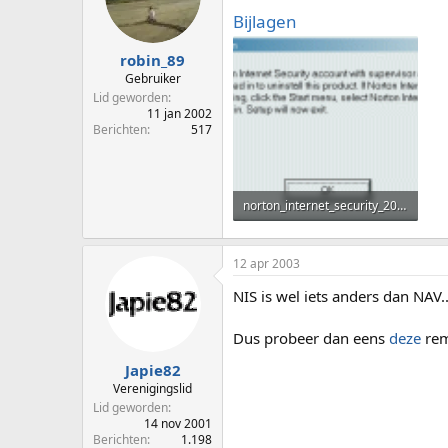
Bijlagen
robin_89
Gebruiker
Lid geworden
11 jan 2002
Berichten
517
norton_internet_security_2003.gif
8,8 KB · Weergaven: 40
12 apr 2003
NIS is wel iets anders dan NAV..
Dus probeer dan eens
deze
rem
Japie82
Verenigingslid
Lid geworden
14 nov 2001
Berichten
1.198