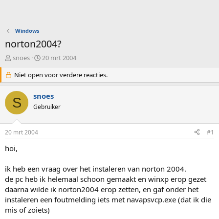
Windows
norton2004?
O
S
snoes
20 mrt 2004
n
t
d
Niet open voor verdere reacties.
a
e
r
r
t
snoes
S
w
d
Gebruiker
e
a
r
t
p
u
20 mrt 2004
#1
s
m
t
hoi,
a
r
ik heb een vraag over het instaleren van norton 2004.
t
de pc heb ik helemaal schoon gemaakt en winxp erop gezet
e
daarna wilde ik norton2004 erop zetten, en gaf onder het
r
instaleren een foutmelding iets met navapsvcp.exe (dat ik die
mis of zoiets)