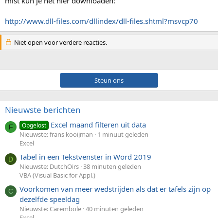
mist kun je het hier downloaden:
http://www.dll-files.com/dllindex/dll-files.shtml?msvcp70
Niet open voor verdere reacties.
Steun ons
Nieuwste berichten
Excel maand filteren uit data
Opgelost
F
Nieuwste: frans kooijman
1 minuut geleden
Excel
Tabel in een Tekstvenster in Word 2019
D
Nieuwste: DutchOirs
38 minuten geleden
VBA (Visual Basic for Appl.)
Voorkomen van meer wedstrijden als dat er tafels zijn op
C
dezelfde speeldag
Nieuwste: Carembole
40 minuten geleden
Excel