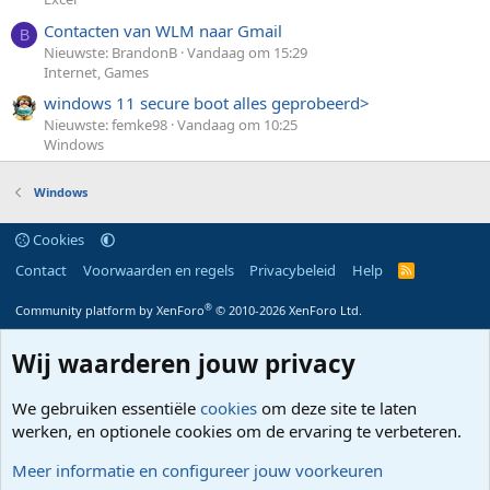
Contacten van WLM naar Gmail
B
Nieuwste: BrandonB
Vandaag om 15:29
Internet, Games
windows 11 secure boot alles geprobeerd>
Nieuwste: femke98
Vandaag om 10:25
Windows
Windows
Cookies
Contact
Voorwaarden en regels
Privacybeleid
Help
R
S
S
®
Community platform by XenForo
© 2010-2026 XenForo Ltd.
Wij waarderen jouw privacy
We gebruiken essentiële
cookies
om deze site te laten
werken, en optionele cookies om de ervaring te verbeteren.
Meer informatie en configureer jouw voorkeuren