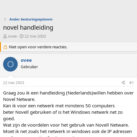
Ander besturingssysteem
novel handleiding
O
S
ovee
22 mei 2003
n
t
d
Niet open voor verdere reacties.
a
e
r
r
t
ovee
O
w
d
Gebruiker
e
a
r
t
p
u
22 mei 2003
#1
s
m
t
Graag zou ik een handleiding (Nederlands)willen hebben over
a
Novel Netware.
r
Kan ik voor een netwerk met minstens 50 computers
t
beter Novell gebruiken of is het Windows netwerk net zo
e
goed.
r
Wat zijn de voordelen voor het gebruik van Novell Netware.
Moet ik net zoals het netwerk in windows ook de IP adressen