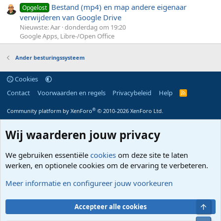
Bestand (mp4) en map andere eigenaar
Opgelost
verwijderen van Google Drive
Nieuwste: Aar
donderdag om 19:20
Google Apps, Libre-/Open Office
Ander besturingssysteem
Cookies
Contact
Voorwaarden en regels
Privacybeleid
Help
R
S
S
®
Community platform by XenForo
© 2010-2026 XenForo Ltd.
Wij waarderen jouw privacy
We gebruiken essentiële
cookies
om deze site te laten
werken, en optionele cookies om de ervaring te verbeteren.
Meer informatie en configureer jouw voorkeuren
Bove
Accepteer alle cookies