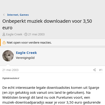
Internet, Games
Onbeperkt muziek downloaden voor 3,50
euro
O
S
Eagle Creek
21 mei 2003
n
t
d
Niet open voor verdere reacties.
a
e
r
r
t
Eagle Creek
w
d
Verenigingslid
e
a
r
t
p
u
21 mei 2003
#1
s
m
t
Digitalerevolutie.nl
a
r
De echt interessante legale downloadsites komen uit Spanje
t
(en zijn gelukkig ook vanuit ons land te gebruiken). Na
e
Weblisten brengt dit land nu ook Puretunes voort, een
r
muziek-downloadparadijs waar je voor 3,50 euro gedurende