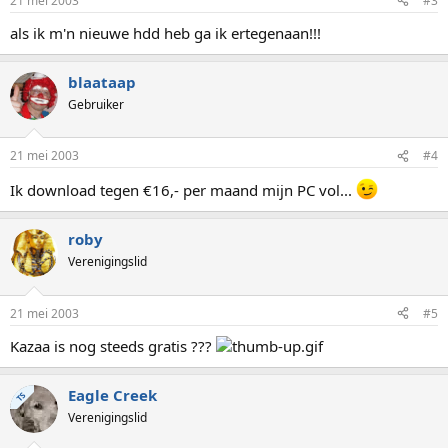
21 mei 2003
#3
als ik m'n nieuwe hdd heb ga ik ertegenaan!!!
blaataap
Gebruiker
21 mei 2003
#4
Ik download tegen €16,- per maand mijn PC vol...
roby
Verenigingslid
21 mei 2003
#5
Kazaa is nog steeds gratis ???
Eagle Creek
TS
Verenigingslid