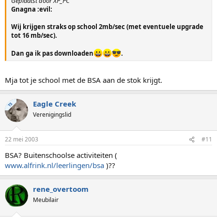
Geplaatst door XP_PC
Gnagna :evil:
Wij krijgen straks op school 2mb/sec (met eventuele upgrade
tot 16 mb/sec).
Dan ga ik pas downloaden
.
Mja tot je school met de BSA aan de stok krijgt.
Eagle Creek
TS
Verenigingslid
22 mei 2003
#11
BSA? Buitenschoolse activiteiten (
www.alfrink.nl/leerlingen/bsa
)??
rene_overtoom
Meubilair