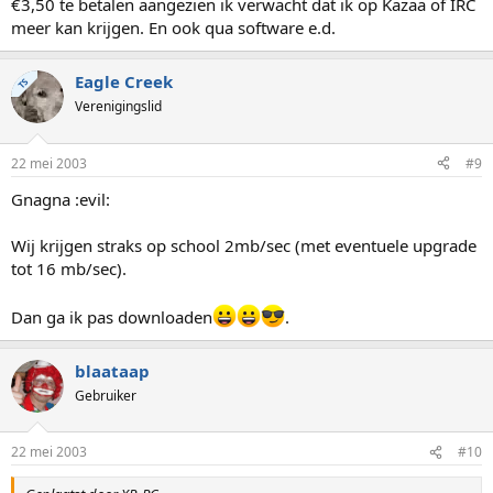
€3,50 te betalen aangezien ik verwacht dat ik op Kazaa of IRC
meer kan krijgen. En ook qua software e.d.
Eagle Creek
TS
Verenigingslid
22 mei 2003
#9
Gnagna :evil:
Wij krijgen straks op school 2mb/sec (met eventuele upgrade
tot 16 mb/sec).
Dan ga ik pas downloaden
.
blaataap
Gebruiker
22 mei 2003
#10