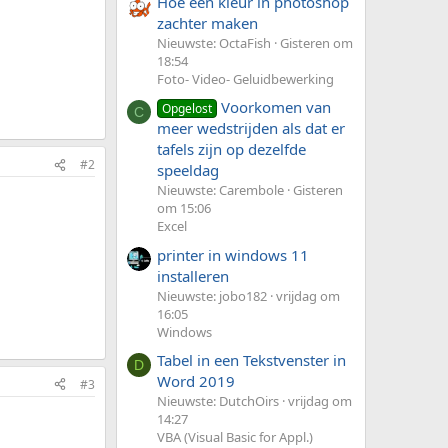
Hoe een kleur in photoshop
zachter maken
Nieuwste: OctaFish
Gisteren om
18:54
Foto- Video- Geluidbewerking
Voorkomen van
Opgelost
C
meer wedstrijden als dat er
tafels zijn op dezelfde
#2
speeldag
Nieuwste: Carembole
Gisteren
om 15:06
Excel
printer in windows 11
installeren
Nieuwste: jobo182
vrijdag om
16:05
Windows
Tabel in een Tekstvenster in
D
Word 2019
#3
Nieuwste: DutchOirs
vrijdag om
14:27
VBA (Visual Basic for Appl.)