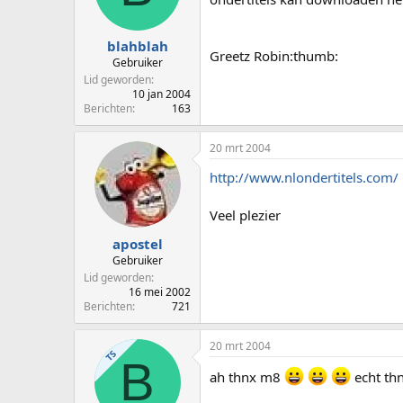
p
u
s
m
t
blahblah
Greetz Robin:thumb:
a
Gebruiker
r
Lid geworden
t
10 jan 2004
e
Berichten
163
r
20 mrt 2004
http://www.nlondertitels.com/
Veel plezier
apostel
Gebruiker
Lid geworden
16 mei 2002
Berichten
721
20 mrt 2004
TS
B
ah thnx m8
echt th