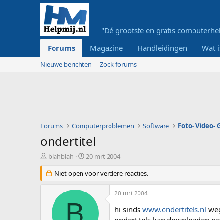
"Dé grootste en gratis computerhel
Forums
Magazine
Handleidingen
Wat i
Nieuwe berichten
Zoek forums
Forums
Computerproblemen
Software
Foto- Video-
ondertitel
O
S
blahblah
20 mrt 2004
n
t
d
Niet open voor verdere reacties.
a
e
r
r
t
20 mrt 2004
w
d
B
e
a
hi sinds
www.ondertitels.nl
weg
r
t
ondertitels kan downloaden net