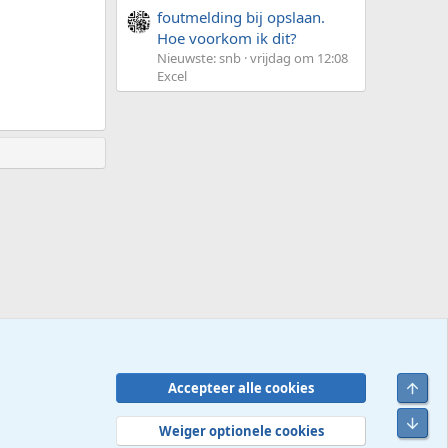
foutmelding bij opslaan.
Hoe voorkom ik dit?
Nieuwste: snb
vrijdag om 12:08
Excel
Bove
Accepteer alle cookies
Contact
Voorwaarden en regels
Privacybeleid
Help
R
Onde
S
Weiger optionele cookies
S