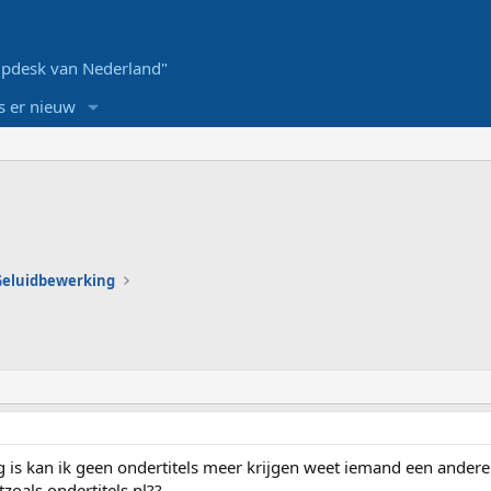
pdesk van Nederland"
s er nieuw
 Geluidbewerking
 is kan ik geen ondertitels meer krijgen weet iemand een andere 
zoals ondertitels.nl??