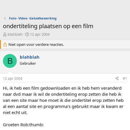
Foto- Video- Geluidbewerking
ondertiteling plaatsen op een film
O
S
blahblah
12 apr 2004
n
t
d
Niet open voor verdere reacties.
a
e
r
r
t
blahblah
B
w
d
Gebruiker
e
a
r
t
p
u
12 apr 2004
#1
s
m
t
Hi, ik heb een film gedownloaden en ik heb hem veranderd
a
naar dvd maar ik wil de ondertiteling erop zetten die heb ik
r
van een site maar hoe moet ik die ondertitel erop zetten heb
t
al een aantal site en programma's gebruikt maar ik kwam er
e
niet echt uit.
r
Groeten Rob:thumb: