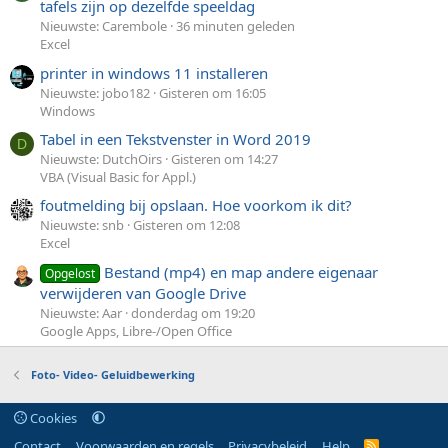
tafels zijn op dezelfde speeldag
Nieuwste: Carembole
36 minuten geleden
Excel
printer in windows 11 installeren
Nieuwste: jobo182
Gisteren om 16:05
Windows
Tabel in een Tekstvenster in Word 2019
D
Nieuwste: DutchOirs
Gisteren om 14:27
VBA (Visual Basic for Appl.)
foutmelding bij opslaan. Hoe voorkom ik dit?
Nieuwste: snb
Gisteren om 12:08
Excel
Bestand (mp4) en map andere eigenaar
Opgelost
verwijderen van Google Drive
Nieuwste: Aar
donderdag om 19:20
Google Apps, Libre-/Open Office
Foto- Video- Geluidbewerking
Cookies
Contact
Voorwaarden en regels
Privacybeleid
Help
R