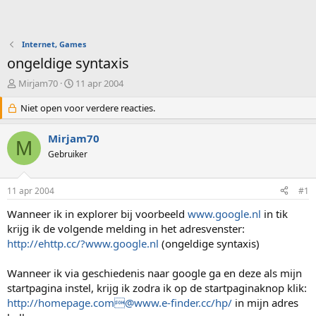
Internet, Games
ongeldige syntaxis
O
S
Mirjam70
11 apr 2004
n
t
d
Niet open voor verdere reacties.
a
e
r
r
t
Mirjam70
M
w
d
Gebruiker
e
a
r
t
p
u
11 apr 2004
#1
s
m
t
Wanneer ik in explorer bij voorbeeld
www.google.nl
in tik
a
krijg ik de volgende melding in het adresvenster:
r
http://ehttp.cc/?www.google.nl
(ongeldige syntaxis)
t
e
Wanneer ik via geschiedenis naar google ga en deze als mijn
r
startpagina instel, krijg ik zodra ik op de startpaginaknop klik:
http://homepage.com@www.e-finder.cc/hp/
in mijn adres