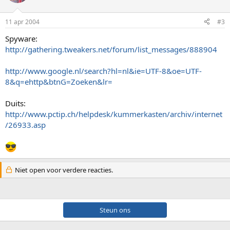
11 apr 2004
#3
Spyware:
http://gathering.tweakers.net/forum/list_messages/888904
http://www.google.nl/search?hl=nl&ie=UTF-8&oe=UTF-
8&q=ehttp&btnG=Zoeken&lr=
Duits:
http://www.pctip.ch/helpdesk/kummerkasten/archiv/internet
/26933.asp
Niet open voor verdere reacties.
Steun ons