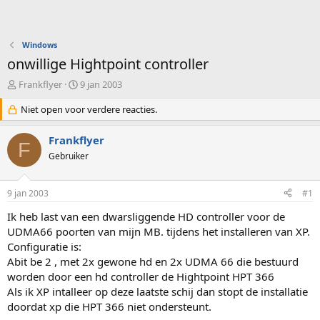
Windows
onwillige Hightpoint controller
O
S
Frankflyer
9 jan 2003
n
t
d
Niet open voor verdere reacties.
a
e
r
r
t
Frankflyer
F
w
d
Gebruiker
e
a
r
t
p
u
9 jan 2003
#1
s
m
t
Ik heb last van een dwarsliggende HD controller voor de
a
UDMA66 poorten van mijn MB. tijdens het installeren van XP.
r
Configuratie is:
t
Abit be 2 , met 2x gewone hd en 2x UDMA 66 die bestuurd
e
worden door een hd controller de Hightpoint HPT 366
r
Als ik XP intalleer op deze laatste schij dan stopt de installatie
doordat xp die HPT 366 niet ondersteunt.