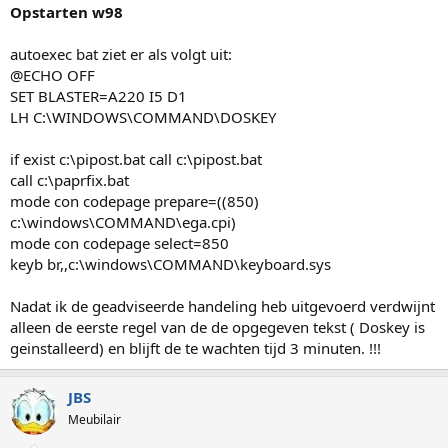
Opstarten w98
autoexec bat ziet er als volgt uit:
@ECHO OFF
SET BLASTER=A220 I5 D1
LH C:\WINDOWS\COMMAND\DOSKEY
if exist c:\pipost.bat call c:\pipost.bat
call c:\paprfix.bat
mode con codepage prepare=((850)
c:\windows\COMMAND\ega.cpi)
mode con codepage select=850
keyb br,,c:\windows\COMMAND\keyboard.sys
Nadat ik de geadviseerde handeling heb uitgevoerd verdwijnt
alleen de eerste regel van de de opgegeven tekst ( Doskey is
geinstalleerd) en blijft de te wachten tijd 3 minuten. !!!
JBS
Meubilair