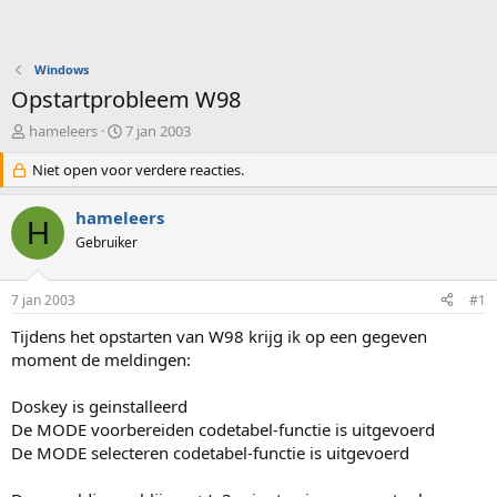
Windows
Opstartprobleem W98
O
S
hameleers
7 jan 2003
n
t
d
Niet open voor verdere reacties.
a
e
r
r
t
hameleers
H
w
d
Gebruiker
e
a
r
t
p
u
7 jan 2003
#1
s
m
t
Tijdens het opstarten van W98 krijg ik op een gegeven
a
moment de meldingen:
r
t
Doskey is geinstalleerd
e
De MODE voorbereiden codetabel-functie is uitgevoerd
r
De MODE selecteren codetabel-functie is uitgevoerd