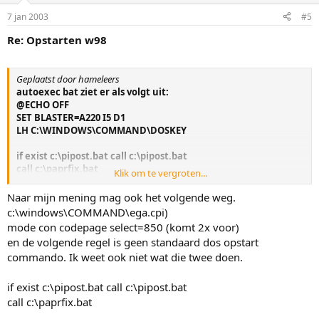
7 jan 2003
#5
Re: Opstarten w98
Geplaatst door hameleers
autoexec bat ziet er als volgt uit:
@ECHO OFF
SET BLASTER=A220 I5 D1
LH C:\WINDOWS\COMMAND\DOSKEY
if exist c:\pipost.bat call c:\pipost.bat
call c:\paprfix.bat
Klik om te vergroten...
mode con codepage prepare=((850)
c:\windows\COMMAND\ega.cpi)
Naar mijn mening mag ook het volgende weg.
mode con codepage select=850
c:\windows\COMMAND\ega.cpi)
keyb br,,c:\windows\COMMAND\keyboard.sys
mode con codepage select=850 (komt 2x voor)
en de volgende regel is geen standaard dos opstart
Nadat ik de geadviseerde handeling heb uitgevoerd verdwijnt
commando. Ik weet ook niet wat die twee doen.
alleen de eerste regel van de de opgegeven tekst ( Doskey is
geinstalleerd) en blijft de te wachten tijd 3 minuten. !!!
if exist c:\pipost.bat call c:\pipost.bat
call c:\paprfix.bat