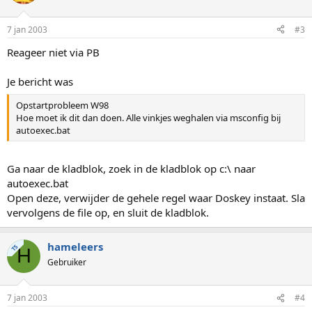
7 jan 2003
#3
Reageer niet via PB
Je bericht was
Opstartprobleem W98
Hoe moet ik dit dan doen. Alle vinkjes weghalen via msconfig bij
autoexec.bat
Ga naar de kladblok, zoek in de kladblok op c:\ naar
autoexec.bat
Open deze, verwijder de gehele regel waar Doskey instaat. Sla
vervolgens de file op, en sluit de kladblok.
hameleers
TS
H
Gebruiker
7 jan 2003
#4