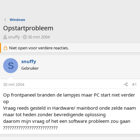
Windows
Opstartprobleem
O
S
snuffy
30 mrt 2004
n
t
d
Niet open voor verdere reacties.
a
e
r
r
t
snuffy
S
w
d
Gebruiker
e
a
r
t
p
u
30 mrt 2004
#1
s
m
t
Op frontpaneel branden de lampjes maar PC start niet verder
a
op
r
Vraag reeds gesteld in Hardware/ mainbord onde zelde naam
t
maar tot heden zonder bevredigende oplossing
e
daarom mijn vraag of het een software probleem zou gaan
r
?????????????????????????