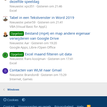
dezelfde speeldag
Nieuwste: xps351
Gisteren om 21:46
Excel
Tabel in een Tekstvenster in Word 2019
Nieuwste: peter59
Gisteren om 21:41
VBA (Visual Basic for Appl.)
Bestand (mp4) en map andere eigenaar
Opgelost
verwijderen van Google Drive
Nieuwste: Aar
Gisteren om 19:20
Google Apps, Libre-/Open Office
Excel maand filteren uit data
Opgelost
F
Nieuwste: frans kooijman
Gisteren om 17:41
Excel
Contacten van WLM naar Gmail
B
Nieuwste: BrandonB
Gisteren om 15:29
Internet, Games
Windows
Cookies
Contact
Voorwaarden en regels
Privacybeleid
Help
R