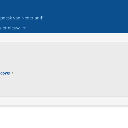
pdesk van Nederland"
s er nieuw
ndows