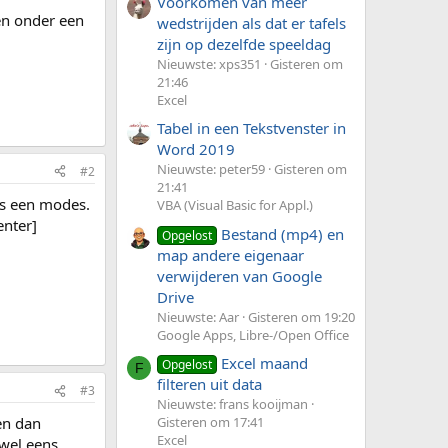
Voorkomen van meer
en onder een
wedstrijden als dat er tafels
zijn op dezelfde speeldag
Nieuwste: xps351
Gisteren om
21:46
Excel
Tabel in een Tekstvenster in
Word 2019
Nieuwste: peter59
Gisteren om
#2
21:41
es een modes.
VBA (Visual Basic for Appl.)
enter]
Bestand (mp4) en
Opgelost
map andere eigenaar
verwijderen van Google
Drive
Nieuwste: Aar
Gisteren om 19:20
Google Apps, Libre-/Open Office
Excel maand
Opgelost
F
filteren uit data
#3
Nieuwste: frans kooijman
Gisteren om 17:41
en dan
Excel
 wel eens