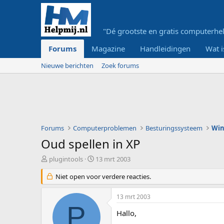
"Dé grootste en gratis computerhel
Forums
Magazine
Handleidingen
Wat i
Nieuwe berichten
Zoek forums
Forums
Computerproblemen
Besturingssysteem
Wi
Oud spellen in XP
O
S
plugintools
13 mrt 2003
n
t
d
Niet open voor verdere reacties.
a
e
r
r
t
13 mrt 2003
w
d
P
e
a
Hallo,
r
t