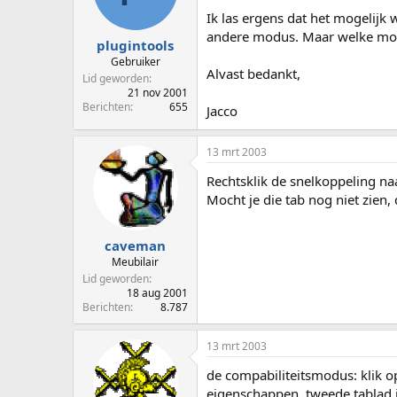
p
u
Ik las ergens dat het mogelijk
s
m
andere modus. Maar welke modu
t
plugintools
a
Gebruiker
Alvast bedankt,
r
Lid geworden
t
21 nov 2001
e
Berichten
655
Jacco
r
13 mrt 2003
Rechtsklik de snelkoppeling na
Mocht je die tab nog niet zien,
caveman
Meubilair
Lid geworden
18 aug 2001
Berichten
8.787
13 mrt 2003
de compabiliteitsmodus: klik 
eigenschappen. tweede tablad is