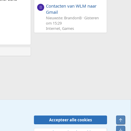
Contacten van WLM naar
B
Gmail
Nieuwste: BrandonB
Gisteren
om 15:29
Internet, Games
Bove
Accepteer alle cookies
Contact
Voorwaarden en regels
Privacybeleid
Help
R
Onde