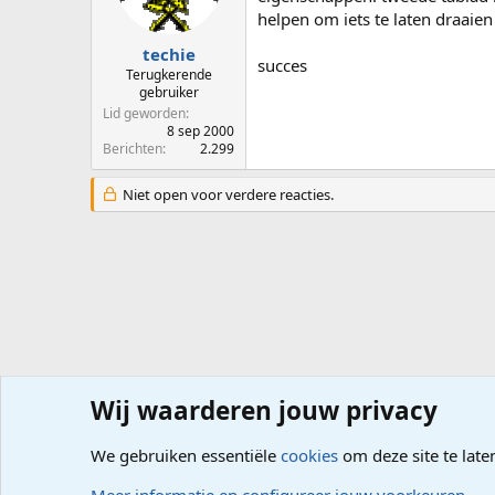
helpen om iets te laten draaien
techie
succes
Terugkerende
gebruiker
Lid geworden
8 sep 2000
Berichten
2.299
Niet open voor verdere reacties.
Wij waarderen jouw privacy
Forums
Computerproblemen
Besturingssysteem
Wi
We gebruiken essentiële
cookies
om deze site te late
Cookies