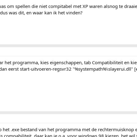
 was om spellen die niet compitabel met XP waren alsnog te draai
s was dit, en waar kan ik het vinden?
ar het programma, kies eigenschappen, tab Compatibiliteit en ki
 dan eerst start-uitvoeren-regsvr32 "%systempath%\slayerui.dll" [
op het .exe bestand van het programma met de rechtermuisknop 
 compabiliteit, daar kan je o.a. voor windows 98 kiezen, het wil