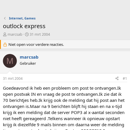
Internet, Games
outlock express
O
S
marcsab
31 mrt 2004
n
t
d
Niet open voor verdere reacties.
a
e
r
r
t
marcsab
M
w
d
Gebruiker
e
a
r
t
p
u
31 mrt 2004
#1
s
m
t
Goedeavond ik heb een probleem om post te ontvangen.Ik
a
open postvak IN en vraag de post te ontvangen.Ik zie dat ik
r
70 berichtjes heb.Ik krijg ook de melding dat hij post aan het
t
ontvangen is.Maar na 9 berichten blijft hij staan en na x-tijd
e
krijg ik een melding dat de server POP3 al x-aantal seconden
r
niet heeft gereageerd .Telkens wanneer ik opnieuw opstart
krijg ik diezelfde 9 mails binnen om daarna weer de melding