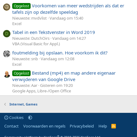
Voorkomen van meer wedstrijden als dat er
Opgelost
tafels zijn op dezelfde speeldag
Nieuwste: mvdvlist
Vandaag om 15:40
Excel
Tabel in een Tekstvenster in Word 2019
D
Nieuwste: DutchOirs
Vandaag om 14:27
VBA (Visual Basic for Appl.)
foutmelding bij opslaan. Hoe voorkom ik dit?
Nieuwste: snb
Vandaag om 12:08
Excel
Bestand (mp4) en map andere eigenaar
Opgelost
verwijderen van Google Drive
Nieuwste: Aar
Gisteren om 19:20
Google Apps, Libre-/Open Office
Internet, Games
Cookies
Contact
Voorwaarden en regels
Privacybeleid
Help
R
S
S
®