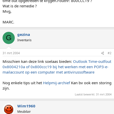
time out opgetreden te krijgen.Foutnr: 800CCC19 ?
Wat is de remedie ?
Mvg,
MARC.
gezina
G
Inventaris
31 mrt 2004
#2
Misschien kan deze link soelaas bieden:
Outlook Time-outfout
0x8004210a of 0x800ccc19 bij het werken met een POP3-e-
mailaccount op een computer met antivirussoftware
Nog enkele tips uit het
Helpmij-archief
Kan bv ook een storing
zijn.
Laatst bewerkt:
31 mrt 2004
Wim1960
Meubilair