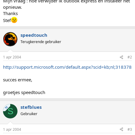
Mijn vraag : hoe verwijder ik outlook express en instaleer het
opnieuw.
Thanks
Stef
speedtouch
Terugkerende gebruiker
1 apr 2004
#2
http://support.microsoft.com/default.aspx?scid=kb;nl;318378
succes ermee,
groetjes speedtouch
stefblues
TS
S
Gebruiker
1 apr 2004
#3