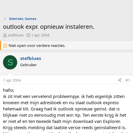
Internet, Games
outlook expr. opnieuw instaleren.
O
S
stefblues
1 apr 2004
n
t
d
Niet open voor verdere reacties.
a
e
r
r
t
stefblues
S
w
d
Gebruiker
e
a
r
t
p
u
1 apr 2004
#1
s
m
t
hallo;
a
ik zit met een vervelend probleempje. ik heb eigenlijk zitten
r
knoeien met mijn adresboek en nu slaat outlook express
t
helemaal tilt. Graag had ik outlook opnieuw geinst. dat is
e
blijkaar niet zo eenvoudig met win Xp. Ten eerste krijg ik het
r
er niet af en ten tweede faalt mijn download van Explorer.
Krijg steeds melding dat laatste versie reeds geinstalleerd is.