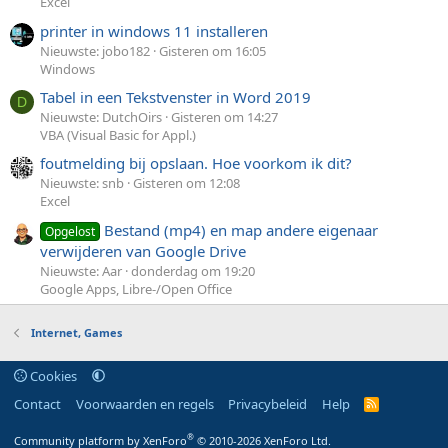
Excel
printer in windows 11 installeren
Nieuwste: jobo182
Gisteren om 16:05
Windows
Tabel in een Tekstvenster in Word 2019
D
Nieuwste: DutchOirs
Gisteren om 14:27
VBA (Visual Basic for Appl.)
foutmelding bij opslaan. Hoe voorkom ik dit?
Nieuwste: snb
Gisteren om 12:08
Excel
Bestand (mp4) en map andere eigenaar
Opgelost
verwijderen van Google Drive
Nieuwste: Aar
donderdag om 19:20
Google Apps, Libre-/Open Office
Internet, Games
Cookies
Contact
Voorwaarden en regels
Privacybeleid
Help
R
S
S
®
Community platform by XenForo
© 2010-2026 XenForo Ltd.