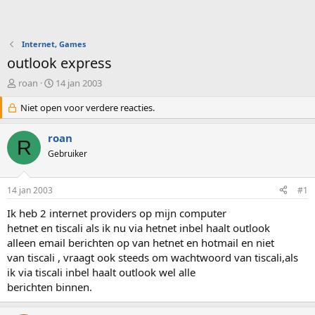
Internet, Games
outlook express
O
S
roan
14 jan 2003
n
t
d
Niet open voor verdere reacties.
a
e
r
r
t
roan
R
w
d
Gebruiker
e
a
r
t
p
u
14 jan 2003
#1
s
m
t
Ik heb 2 internet providers op mijn computer
a
hetnet en tiscali als ik nu via hetnet inbel haalt outlook
r
alleen email berichten op van hetnet en hotmail en niet
t
van tiscali , vraagt ook steeds om wachtwoord van tiscali,als
e
ik via tiscali inbel haalt outlook wel alle
r
berichten binnen.