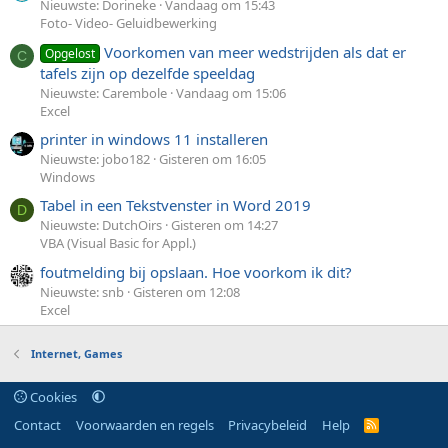
Nieuwste: Dorineke
Vandaag om 15:43
Foto- Video- Geluidbewerking
Voorkomen van meer wedstrijden als dat er
Opgelost
C
tafels zijn op dezelfde speeldag
Nieuwste: Carembole
Vandaag om 15:06
Excel
printer in windows 11 installeren
Nieuwste: jobo182
Gisteren om 16:05
Windows
Tabel in een Tekstvenster in Word 2019
D
Nieuwste: DutchOirs
Gisteren om 14:27
VBA (Visual Basic for Appl.)
foutmelding bij opslaan. Hoe voorkom ik dit?
Nieuwste: snb
Gisteren om 12:08
Excel
Internet, Games
Cookies
Contact
Voorwaarden en regels
Privacybeleid
Help
R
S