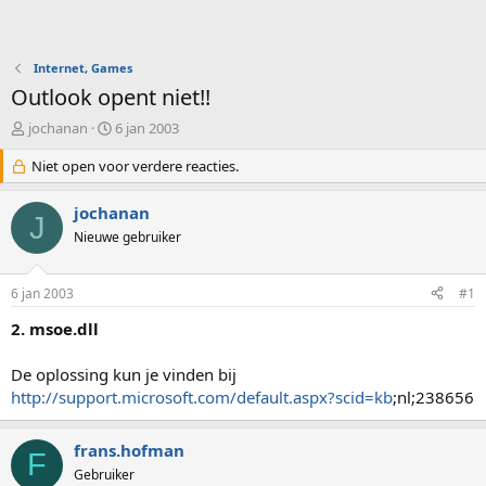
Internet, Games
Outlook opent niet!!
O
S
jochanan
6 jan 2003
n
t
d
Niet open voor verdere reacties.
a
e
r
r
t
jochanan
J
w
d
Nieuwe gebruiker
e
a
r
t
p
u
6 jan 2003
#1
s
m
t
2. msoe.dll
a
r
De oplossing kun je vinden bij
t
http://support.microsoft.com/default.aspx?scid=kb
;nl;238656
e
r
frans.hofman
F
Gebruiker