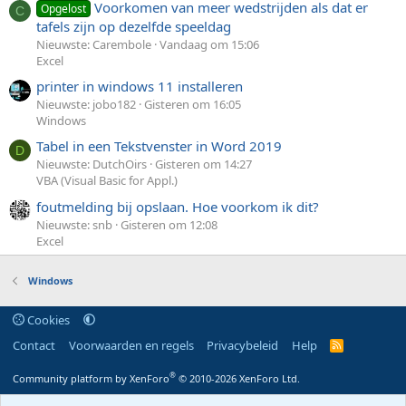
Voorkomen van meer wedstrijden als dat er
Opgelost
C
tafels zijn op dezelfde speeldag
Nieuwste: Carembole
Vandaag om 15:06
Excel
printer in windows 11 installeren
Nieuwste: jobo182
Gisteren om 16:05
Windows
Tabel in een Tekstvenster in Word 2019
D
Nieuwste: DutchOirs
Gisteren om 14:27
VBA (Visual Basic for Appl.)
foutmelding bij opslaan. Hoe voorkom ik dit?
Nieuwste: snb
Gisteren om 12:08
Excel
Windows
Cookies
Contact
Voorwaarden en regels
Privacybeleid
Help
R
S
S
®
Community platform by XenForo
© 2010-2026 XenForo Ltd.