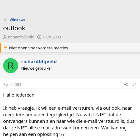
Windows
outlook
O
S
richardblijveld
7 jun 2003
n
t
d
Niet open voor verdere reacties.
a
e
r
r
t
richardblijveld
R
w
d
Nieuwe gebruiker
e
a
r
t
p
u
7 jun 2003
#1
s
m
t
Hallo iedereen,
a
r
Ik heb vraagje, ik wil een e-mail versturen, via outlook, naar
t
meerdere personen tegelijkertijd. Nu wil ik NIET dat de
e
ontvangers kunnen zien naar wie die e-mail verstuurd is, dus
r
dat ze NIET alle e-mail adressen kunnen zien. Wie kan mij
helpen aan een oplossing???