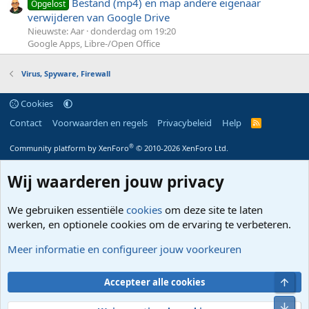
Bestand (mp4) en map andere eigenaar
Opgelost
verwijderen van Google Drive
Nieuwste: Aar
donderdag om 19:20
Google Apps, Libre-/Open Office
Virus, Spyware, Firewall
Cookies
Contact
Voorwaarden en regels
Privacybeleid
Help
R
S
S
®
Community platform by XenForo
© 2010-2026 XenForo Ltd.
Wij waarderen jouw privacy
We gebruiken essentiële
cookies
om deze site te laten
werken, en optionele cookies om de ervaring te verbeteren.
Meer informatie en configureer jouw voorkeuren
Bove
Accepteer alle cookies
Onde