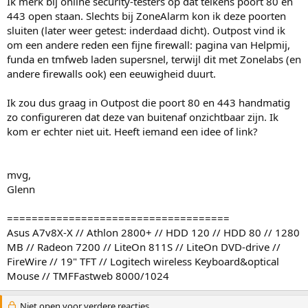
Ik merk bij online security-testers op dat telkens poort 80 en
443 open staan. Slechts bij ZoneAlarm kon ik deze poorten
sluiten (later weer getest: inderdaad dicht). Outpost vind ik
om een andere reden een fijne firewall: pagina van Helpmij,
funda en tmfweb laden supersnel, terwijl dit met Zonelabs (en
andere firewalls ook) een eeuwigheid duurt.
Ik zou dus graag in Outpost die poort 80 en 443 handmatig
zo configureren dat deze van buitenaf onzichtbaar zijn. Ik
kom er echter niet uit. Heeft iemand een idee of link?
mvg,
Glenn
====================================
Asus A7v8X-X // Athlon 2800+ // HDD 120 // HDD 80 // 1280
MB // Radeon 7200 // LiteOn 811S // LiteOn DVD-drive //
FireWire // 19" TFT // Logitech wireless Keyboard&optical
Mouse // TMFFastweb 8000/1024
Niet open voor verdere reacties.