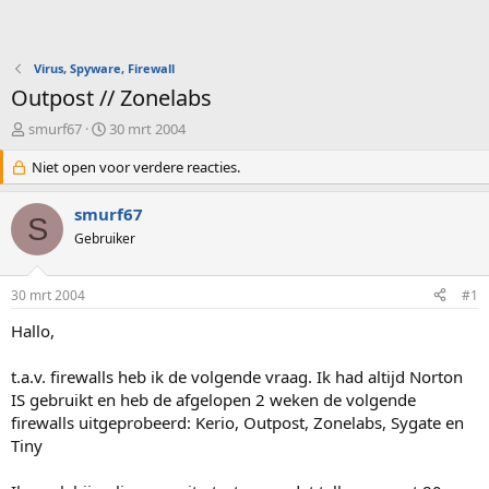
Virus, Spyware, Firewall
Outpost // Zonelabs
O
S
smurf67
30 mrt 2004
n
t
d
Niet open voor verdere reacties.
a
e
r
r
t
smurf67
S
w
d
Gebruiker
e
a
r
t
p
u
30 mrt 2004
#1
s
m
t
Hallo,
a
r
t.a.v. firewalls heb ik de volgende vraag. Ik had altijd Norton
t
IS gebruikt en heb de afgelopen 2 weken de volgende
e
firewalls uitgeprobeerd: Kerio, Outpost, Zonelabs, Sygate en
r
Tiny