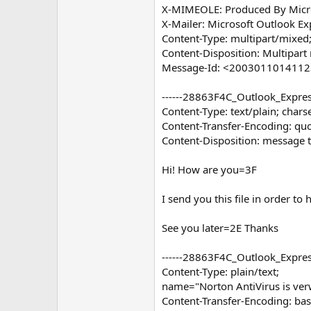
X-MIMEOLE: Produced By Micr
X-Mailer: Microsoft Outlook E
Content-Type: multipart/mixe
Content-Disposition: Multipar
Message-Id: <2003011014112
------28863F4C_Outlook_Expr
Content-Type: text/plain; char
Content-Transfer-Encoding: quo
Content-Disposition: message t
Hi! How are you=3F
I send you this file in order to
See you later=2E Thanks
------28863F4C_Outlook_Expr
Content-Type: plain/text;
name="Norton AntiVirus is verw
Content-Transfer-Encoding: ba