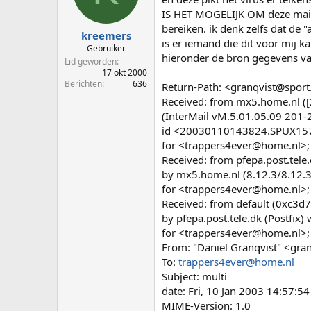
p
u
IS HET MOGELIJK OM deze mailtje
s
m
bereiken. ik denk zelfs dat de 
t
kreemers
is er iemand die dit voor mij 
a
Gebruiker
hieronder de bron gegevens van
r
Lid geworden
t
17 okt 2000
e
Berichten
636
Return-Path: <granqvist@sport
r
Received: from mx5.home.nl ([
(InterMail vM.5.01.05.09 201
id <20030110143824.SPUX157
for <trappers4ever@home.nl>; 
Received: from pfepa.post.tele.
by mx5.home.nl (8.12.3/8.12.
for <trappers4ever@home.nl>; 
Received: from default (0xc3d7
by pfepa.post.tele.dk (Postfix
for <trappers4ever@home.nl>; 
From: "Daniel Granqvist" <gra
To:
trappers4ever@home.nl
Subject: multi
date: Fri, 10 Jan 2003 14:57:5
MIME-Version: 1.0