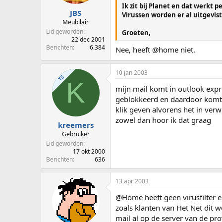
Ik zit bij Planet en dat werkt p
JBS
Virussen worden er al uitgevist 
Meubilair
Lid geworden
Groeten,
22 dec 2001
Berichten
6.384
Nee, heeft @home niet.
10 jan 2003
TS
K
mijn mail komt in outlook expre
geblokkeerd en daardoor komt h
klik geven alvorens het in verw
zowel dan hoor ik dat graag
kreemers
Gebruiker
Lid geworden
17 okt 2000
Berichten
636
13 apr 2003
@Home heeft geen virusfilter e
zoals klanten van Het Net dit 
mail al op de server van de pro