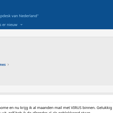
pdesk van Nederland"
s er nieuw
ames
home en nu krijg ik al maanden mail met VIRUS binnen. Gelukkig
s uit. zelf heb ik de afzender al als geblokkeerd staan.