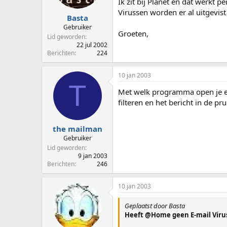
Ik zit bij Planet en dat werkt pe
Virussen worden er al uitgevist 
Basta
Gebruiker
Groeten,
Lid geworden
22 jul 2002
Berichten
224
10 jan 2003
T
Met welk programma open je emai
filteren en het bericht in de pr
the mailman
Gebruiker
Lid geworden
9 jan 2003
Berichten
246
10 jan 2003
Geplaatst door Basta
Heeft @Home geen E-mail Virus 