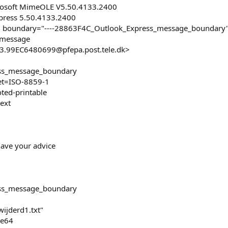
osoft MimeOLE V5.50.4133.2400
xpress 5.50.4133.2400
d; boundary="----28863F4C_Outlook_Express_message_boundary
t message
3.99EC6480699@pfepa.post.tele.dk>
ess_message_boundary
set=ISO-8859-1
ted-printable
ext
 have your advice
ess_message_boundary
ijderd1.txt"
se64