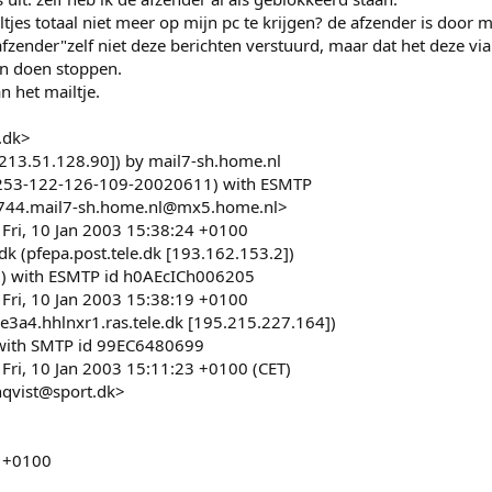
s totaal niet meer op mijn pc te krijgen? de afzender is door mi
"afzender"zelf niet deze berichten verstuurd, maar dat het deze via
kan doen stoppen.
 het mailtje.
.dk>
213.51.128.90]) by mail7-sh.home.nl
-253-122-126-109-20020611) with ESMTP
44.mail7-sh.home.nl@mx5.home.nl>
Fri, 10 Jan 2003 15:38:24 +0100
dk (pfepa.post.tele.dk [193.162.153.2])
3) with ESMTP id h0AEcICh006205
Fri, 10 Jan 2003 15:38:19 +0100
e3a4.hhlnxr1.ras.tele.dk [195.215.227.164])
) with SMTP id 99EC6480699
Fri, 10 Jan 2003 15:11:23 +0100 (CET)
nqvist@sport.dk>
4 +0100