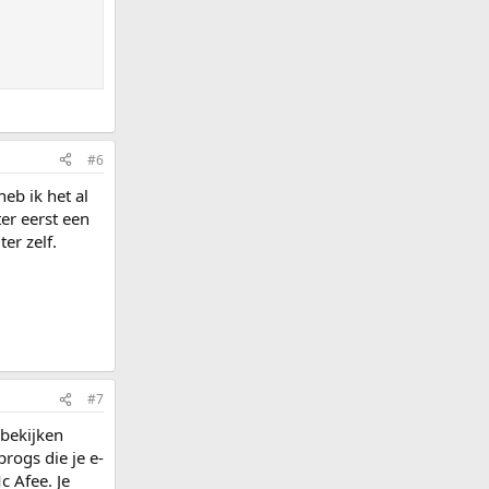
#6
eb ik het al
er eerst een
er zelf.
#7
 bekijken
rogs die je e-
c Afee. Je