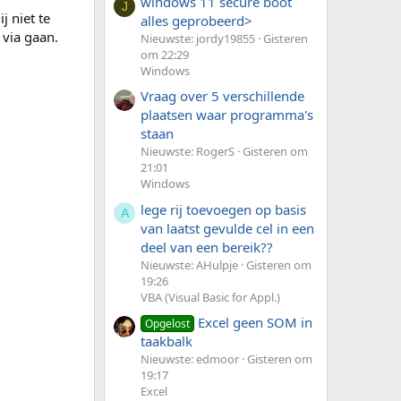
windows 11 secure boot
J
j niet te
alles geprobeerd>
 via gaan.
Nieuwste: jordy19855
Gisteren
om 22:29
Windows
Vraag over 5 verschillende
plaatsen waar programma's
staan
Nieuwste: RogerS
Gisteren om
21:01
Windows
lege rij toevoegen op basis
A
van laatst gevulde cel in een
deel van een bereik??
Nieuwste: AHulpje
Gisteren om
19:26
VBA (Visual Basic for Appl.)
Excel geen SOM in
Opgelost
taakbalk
Nieuwste: edmoor
Gisteren om
19:17
Excel