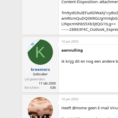
Content-Disposition: attachmen
Tm9ydG9uIEFudGlWaXJ1cyBo
amRlcmQuDQ0KRGUgYmlqbGF
LlNpcmNhbS5Xb3JtQG1tLg==
------28863F4C_Outlook_Expr
10 jan 2003
TS
K
aanvulling
ik krijg dit en nog een andere 
kreemers
Gebruiker
Lid geworden
17 okt 2000
Berichten
636
10 jan 2003
Heeft @Home geen E-mail Virus 