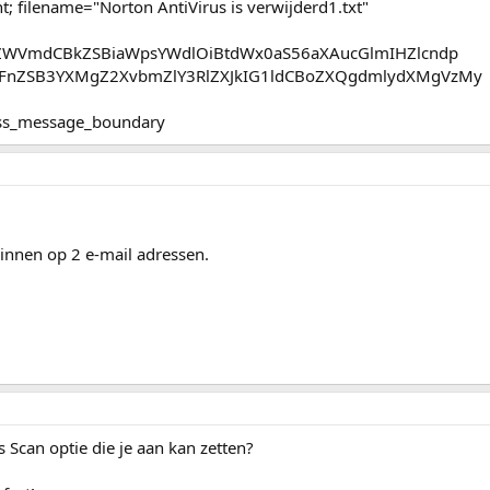
t; filename="Norton AntiVirus is verwijderd1.txt"
ZWVmdCBkZSBiaWpsYWdlOiBtdWx0aS56aXAucGlmIHZlcndp
nZSB3YXMgZ2XvbmZlY3RlZXJkIG1ldCBoZXQgdmlydXMgVzMy
ess_message_boundary
binnen op 2 e-mail adressen.
Scan optie die je aan kan zetten?