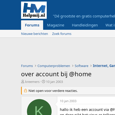
"Dé grootste en gratis computerhel
Forums
Magazine
Handleidingen
Wat i
Nieuwe berichten
Zoek forums
Forums
Computerproblemen
Software
Internet, G
over account bij @home
O
S
kreemers
10 jan 2003
n
t
d
Niet open voor verdere reacties.
a
e
r
r
t
10 jan 2003
w
d
K
e
a
hallo ik heb een account via @
r
t
en deze pikt het virus er telken