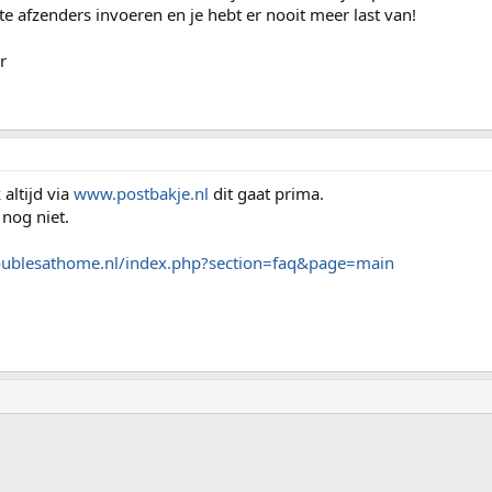
te afzenders invoeren en je hebt er nooit meer last van!
r
altijd via
www.postbakje.nl
dit gaat prima.
nog niet.
oublesathome.nl/index.php?section=faq&page=main