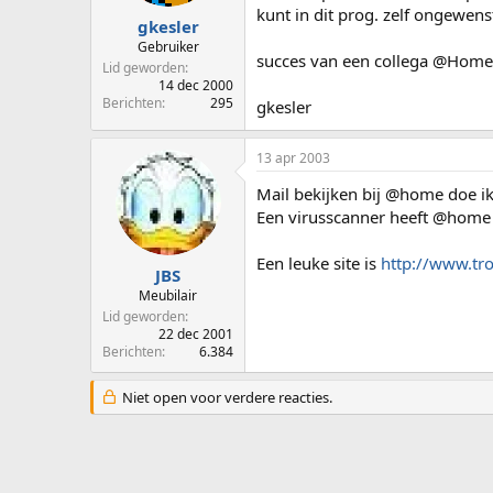
kunt in dit prog. zelf ongewens
gkesler
Gebruiker
succes van een collega @Home
Lid geworden
14 dec 2000
Berichten
295
gkesler
13 apr 2003
Mail bekijken bij @home doe ik 
Een virusscanner heeft @home 
Een leuke site is
http://www.tr
JBS
Meubilair
Lid geworden
22 dec 2001
Berichten
6.384
Niet open voor verdere reacties.