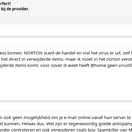
erfect!
bij de provider.
ss binnen. NORTON scant de handel en vist het virus er uit. zelf h
et direct in verwijderde items. maar ik moet in het norton venst
ijderde items komt. voor zover ik weet heeft @home geen virusfilt
n ook geen mogelijkheid om je e-mail online vanaf hun server te
wel kunnen. Helaas dus. Wel zijn er tegenwoordig goede antispamp
vider controleren en ook verwijderen zoals bijv. Spamkiller van M