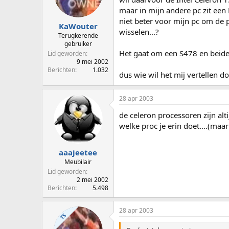
p
u
maar in mijn andere pc zit een
s
m
niet beter voor mijn pc om de
t
KaWouter
wisselen...?
a
Terugkerende
r
gebruiker
t
Het gaat om een S478 en bei
Lid geworden
e
9 mei 2002
Berichten
1.032
r
dus wie wil het mij vertellen doe
28 apr 2003
de celeron processoren zijn alt
welke proc je erin doet....(maar
aaajeetee
Meubilair
Lid geworden
2 mei 2002
Berichten
5.498
28 apr 2003
TS