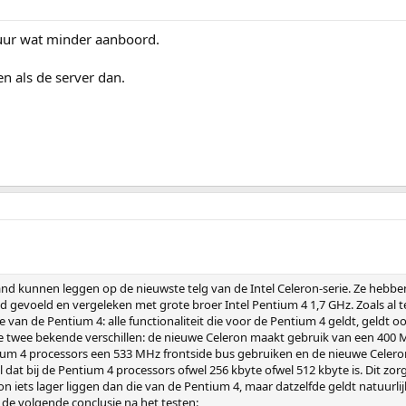
tuur wat minder aanboord.
n als de server dan.
nd kunnen leggen op de nieuwste telg van de Intel Celeron-serie. Ze hebbe
d gevoeld en vergeleken met grote broer Intel Pentium 4 1,7 GHz. Zoals al 
die van de Pentium 4: alle functionaliteit die voor de Pentium 4 geldt, geldt o
de twee bekende verschillen: de nieuwe Celeron maakt gebruik van een 400 
ntium 4 processors een 533 MHz frontside bus gebruiken en de nieuwe Celero
jl dat bij de Pentium 4 processors ofwel 256 kbyte ofwel 512 kbyte is. Dit zor
n iets lager liggen dan die van de Pentium 4, maar datzelfde geldt natuurli
 de volgende conclusie na het testen: