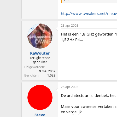
http://www.tweakers.net/nie
28 apr 2003
TS
Het is een 1,8 GHz geworden m
1,5GHz P4...
KaWouter
Terugkerende
gebruiker
Lid geworden
9 mei 2002
Berichten
1.032
28 apr 2003
De architectuur is identiek, het
Maar voor zware servertaken zo
en vergelijk.
Steve