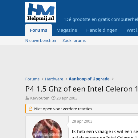
"Dé grootste en gratis computerhel
Forums
Magazine
Handleidingen
Wat i
Nieuwe berichten
Zoek forums
Forums
Hardware
Aankoop of Upgrade
P4 1,5 Ghz of een Intel Celeron 
O
S
KaWouter
28 apr 2003
n
t
d
Niet open voor verdere reacties.
a
e
r
r
t
28 apr 2003
w
d
e
a
Ik heb een vraagje ik wil een 
r
t
wil daarvoor de Intel Celeron 