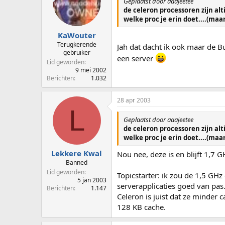
Geplaatst door aaajeetee
de celeron processoren zijn alt
welke proc je erin doet....(maar
KaWouter
Terugkerende
Jah dat dacht ik ook maar de Bu
gebruiker
een server
Lid geworden
9 mei 2002
Berichten
1.032
28 apr 2003
L
Geplaatst door aaajeetee
de celeron processoren zijn alt
welke proc je erin doet....(maar
Lekkere Kwal
Nou nee, deze is en blijft 1,7 G
Banned
Lid geworden
Topicstarter: ik zou de 1,5 GH
5 jan 2003
serverapplicaties goed van pas
Berichten
1.147
Celeron is juist dat ze minder 
128 KB cache.