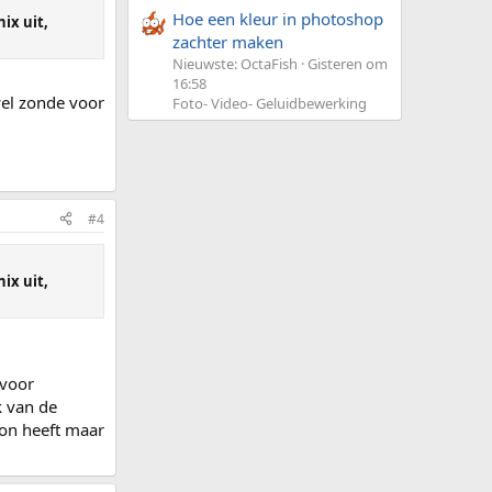
Hoe een kleur in photoshop
ix uit,
zachter maken
Nieuwste: OctaFish
Gisteren om
16:58
wel zonde voor
Foto- Video- Geluidbewerking
#4
ix uit,
 voor
k van de
ron heeft maar