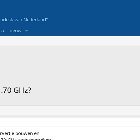
pdesk van Nederland"
s er nieuw
1.70 GHz?
servertje bouwen en
1.70 GHz voor gebruiken