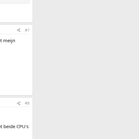
#7
t meijn
#8
t beide CPU's