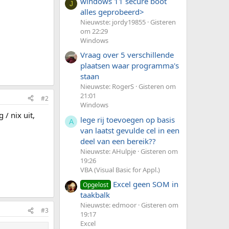
windows 11 secure boot
J
alles geprobeerd>
Nieuwste: jordy19855
Gisteren
om 22:29
Windows
Vraag over 5 verschillende
plaatsen waar programma's
staan
Nieuwste: RogerS
Gisteren om
21:01
#2
Windows
/ nix uit,
lege rij toevoegen op basis
A
van laatst gevulde cel in een
deel van een bereik??
Nieuwste: AHulpje
Gisteren om
19:26
VBA (Visual Basic for Appl.)
Excel geen SOM in
Opgelost
taakbalk
Nieuwste: edmoor
Gisteren om
#3
19:17
Excel