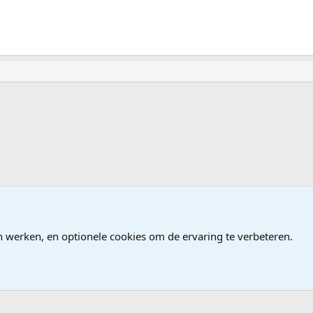
n werken, en optionele cookies om de ervaring te verbeteren.
®
Community platform by XenForo
© 2010-2026 XenForo Ltd.