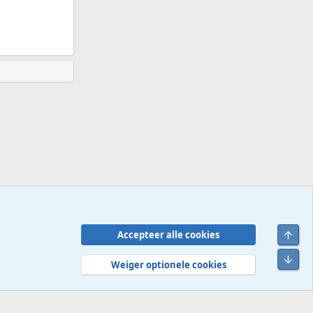
Bove
Accepteer alle cookies
Contact
Voorwaarden en regels
Privacybeleid
Help
R
Onde
S
Weiger optionele cookies
S