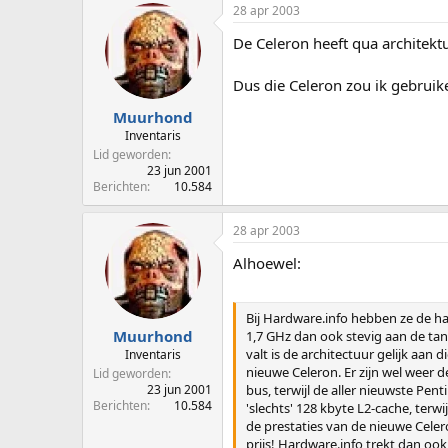
28 apr 2003
De Celeron heeft qua architek
Dus die Celeron zou ik gebruike
Muurhond
Inventaris
Lid geworden
23 jun 2001
Berichten
10.584
28 apr 2003
Alhoewel:
Bij Hardware.info hebben ze de ha
Muurhond
1,7 GHz dan ook stevig aan de tan
valt is de architectuur gelijk aan 
Inventaris
nieuwe Celeron. Er zijn wel weer 
Lid geworden
23 jun 2001
bus, terwijl de aller nieuwste Pe
Berichten
10.584
'slechts' 128 kbyte L2-cache, terwi
de prestaties van de nieuwe Celero
prijs! Hardware.info trekt dan ook