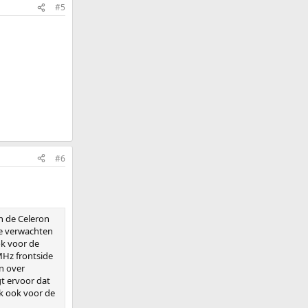
#5
#6
n de Celeron
te verwachten
ok voor de
MHz frontside
n over
gt ervoor dat
jk ook voor de