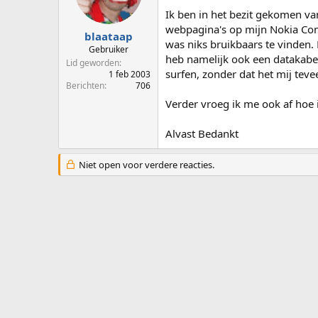
p
u
Ik ben in het bezit gekomen va
s
m
webpagina's op mijn Nokia Com
t
blaataap
was niks bruikbaars te vinden.
a
Gebruiker
heb namelijk ook een datakabel.
r
Lid geworden
t
surfen, zonder dat het mij tevee
1 feb 2003
e
Berichten
706
r
Verder vroeg ik me ook af hoe 
Alvast Bedankt
Niet open voor verdere reacties.