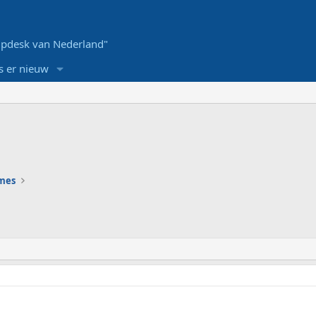
pdesk van Nederland"
s er nieuw
ames