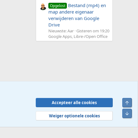
Bestand (mp4) en
Opgelost
map andere eigenaar
verwijderen van Google
Drive
Nieuwste: Aar
Gisteren om 19:20
Google Apps, Libre-/Open Office
Bove
Accepteer alle cookies
Contact
Voorwaarden en regels
Privacybeleid
Help
R
Onde
S
Weiger optionele cookies
S