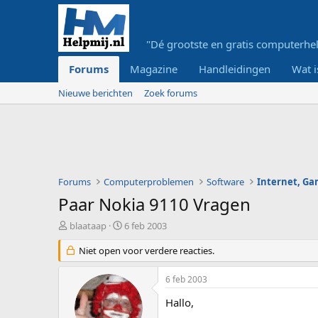
"Dé grootste en gratis computerhel
Forums
Magazine
Handleidingen
Wat i
Nieuwe berichten
Zoek forums
Forums
Computerproblemen
Software
Internet, G
Paar Nokia 9110 Vragen
O
S
blaataap
6 feb 2003
n
t
d
Niet open voor verdere reacties.
a
e
r
r
t
6 feb 2003
w
d
e
a
Hallo,
r
t