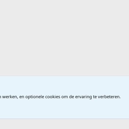
ames
n werken, en optionele cookies om de ervaring te verbeteren.
®
Community platform by XenForo
© 2010-2026 XenForo Ltd.