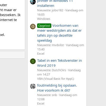
printer in windows 11
puter
installeren
ht maar er
Nieuwste: jobo182
Vandaag om
 bezoeken. Ik
16:05
Windows
internet te
Voorkomen van
Opgelost
meer wedstrijden als dat er
bel.
tafels zijn op dezelfde
speeldag
Nieuwste: mvdvlist
Vandaag om
15:40
Excel
Tabel in een Tekstvenster in
D
Word 2019
Nieuwste: DutchOirs
Vandaag
om 14:27
VBA (Visual Basic for Appl.)
foutmelding bij opslaan.
Hoe voorkom ik dit?
Nieuwste: snb
Vandaag om
12:08
Excel