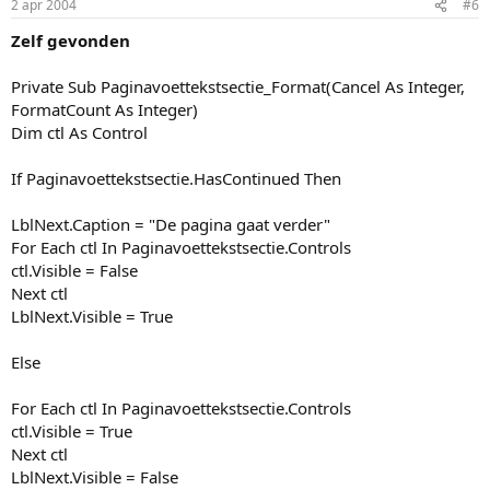
2 apr 2004
#6
Zelf gevonden
Private Sub Paginavoettekstsectie_Format(Cancel As Integer,
FormatCount As Integer)
Dim ctl As Control
If Paginavoettekstsectie.HasContinued Then
LblNext.Caption = "De pagina gaat verder"
For Each ctl In Paginavoettekstsectie.Controls
ctl.Visible = False
Next ctl
LblNext.Visible = True
Else
For Each ctl In Paginavoettekstsectie.Controls
ctl.Visible = True
Next ctl
LblNext.Visible = False