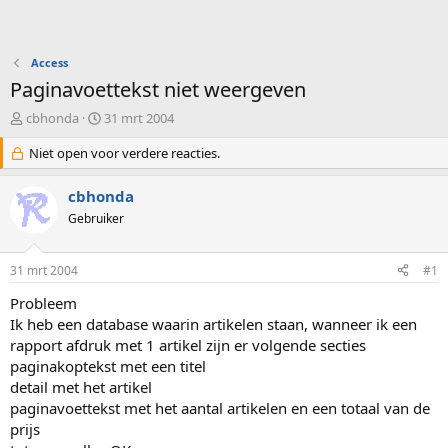
Access
Paginavoettekst niet weergeven
O
S
cbhonda
31 mrt 2004
n
t
d
Niet open voor verdere reacties.
a
e
r
r
t
cbhonda
w
d
Gebruiker
e
a
r
t
p
u
31 mrt 2004
#1
s
m
t
Probleem
a
Ik heb een database waarin artikelen staan, wanneer ik een
r
rapport afdruk met 1 artikel zijn er volgende secties
t
paginakoptekst met een titel
e
detail met het artikel
r
paginavoettekst met het aantal artikelen en een totaal van de
prijs