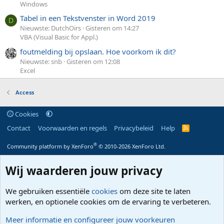
Windows
Tabel in een Tekstvenster in Word 2019
D
Nieuwste: DutchOirs
Gisteren om 14:27
VBA (Visual Basic for Appl.)
foutmelding bij opslaan. Hoe voorkom ik dit?
Nieuwste: snb
Gisteren om 12:08
Excel
Access
Cookies
Contact
Voorwaarden en regels
Privacybeleid
Help
R
S
S
®
Community platform by XenForo
© 2010-2026 XenForo Ltd.
Wij waarderen jouw privacy
We gebruiken essentiële
cookies
om deze site te laten
werken, en optionele cookies om de ervaring te verbeteren.
Meer informatie en configureer jouw voorkeuren