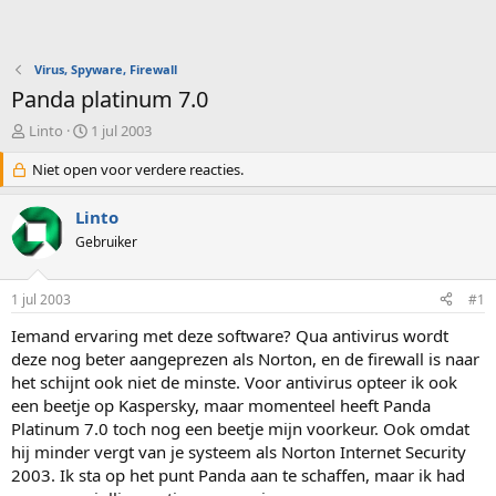
Virus, Spyware, Firewall
Panda platinum 7.0
O
S
Linto
1 jul 2003
n
t
d
Niet open voor verdere reacties.
a
e
r
r
t
Linto
w
d
Gebruiker
e
a
r
t
p
u
1 jul 2003
#1
s
m
t
Iemand ervaring met deze software? Qua antivirus wordt
a
deze nog beter aangeprezen als Norton, en de firewall is naar
r
het schijnt ook niet de minste. Voor antivirus opteer ik ook
t
een beetje op Kaspersky, maar momenteel heeft Panda
e
Platinum 7.0 toch nog een beetje mijn voorkeur. Ook omdat
r
hij minder vergt van je systeem als Norton Internet Security
2003. Ik sta op het punt Panda aan te schaffen, maar ik had