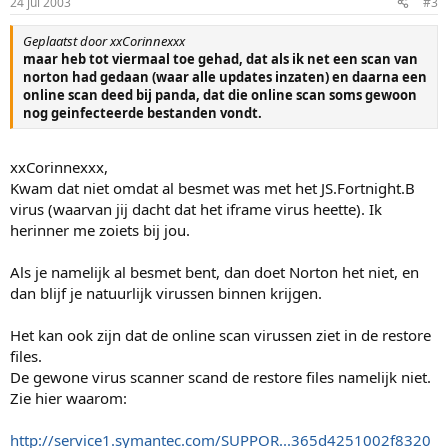
24 jul 2003
#3
Geplaatst door xxCorinnexxx
maar heb tot viermaal toe gehad, dat als ik net een scan van
norton had gedaan (waar alle updates inzaten) en daarna een
online scan deed bij panda, dat die online scan soms gewoon
nog geinfecteerde bestanden vondt.
xxCorinnexxx,
Kwam dat niet omdat al besmet was met het JS.Fortnight.B
virus (waarvan jij dacht dat het iframe virus heette). Ik
herinner me zoiets bij jou.
Als je namelijk al besmet bent, dan doet Norton het niet, en
dan blijf je natuurlijk virussen binnen krijgen.
Het kan ook zijn dat de online scan virussen ziet in de restore
files.
De gewone virus scanner scand de restore files namelijk niet.
Zie hier waarom:
http://service1.symantec.com/SUPPOR...365d4251002f8320