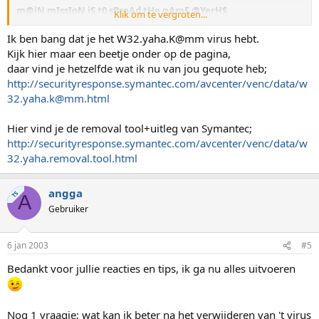
m@iN mIssIoN iS t0 sPreAd tHe nAmE @YerH$
Klik om te vergroten...
s00 mUch t0 c0me..
iNclUdEd DDoS c0mp0neNtS c@usE oF **** p@kI l@meRs
Ik ben bang dat je het W32.yaha.K@mm virus hebt.
Kijk hier maar een beetje onder op de pagina,
eXp3ct th3 uNeXp3ctEd
daar vind je hetzelfde wat ik nu van jou gequote heb;
http://securityresponse.symantec.com/avcenter/venc/data/w
dEdic@t3d t0 : mY b3$t fRi3nD
32.yaha.k@mm.html
=========================================================
===
>>
qph@hackermail.com
Hier vind je de removal tool+uitleg van Symantec;
http://securityresponse.symantec.com/avcenter/venc/data/w
32.yaha.removal.tool.html
angga
TS
A
Gebruiker
6 jan 2003
#5
Bedankt voor jullie reacties en tips, ik ga nu alles uitvoeren
Nog 1 vraagje; wat kan ik beter na het verwijderen van 't virus