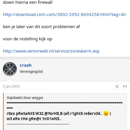
down hierna een firewall
http://download.com.com/3002-2092-8034258.html?tag=dir
ben je later van dit soort problemen af
voor de instelling kijk op
http://www.seniorweb.nl/service/zonealarm.asp
crash
Verenigingslid
5 jan 2003
#4
Geplaatst door angga
=========================================================
===
r0xx pReSaNt$ W32.@YerH$.B (all r1ght$ re$erv3d..
)
w3 aRe tHe gRe@t 1nD1aN$..
------------------------------------------------------