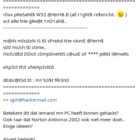
===============================================
=============
r0xx pReSaNt$ W32.@YerH$.B (all r1ght$ re$erv3d..
)
w3 aRe tHe gRe@t 1nD1aN$..
------------------------------------------------------
m@iN mIssIoN iS t0 sPreAd tHe nAmE @YerH$
s00 mUch t0 c0me..
iNclUdEd DDoS c0mp0neNtS c@usE oF **** p@kI l@meRs
eXp3ct th3 uNeXp3ctEd
dEdic@t3d t0 : mY b3$t fRi3nD
===============================================
=============
>>
qph@hackermail.com
Betekent dit dat iemand mn PC heeft binnen gehackt?
Ook raar dat Norton Antivirus 2002 ook niet meer doet..
Enige ideeen?
Alvast bedankt...