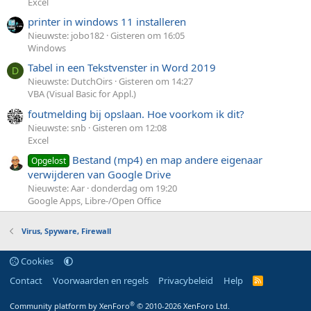
Excel
printer in windows 11 installeren
Nieuwste: jobo182
Gisteren om 16:05
Windows
Tabel in een Tekstvenster in Word 2019
D
Nieuwste: DutchOirs
Gisteren om 14:27
VBA (Visual Basic for Appl.)
foutmelding bij opslaan. Hoe voorkom ik dit?
Nieuwste: snb
Gisteren om 12:08
Excel
Bestand (mp4) en map andere eigenaar
Opgelost
verwijderen van Google Drive
Nieuwste: Aar
donderdag om 19:20
Google Apps, Libre-/Open Office
Virus, Spyware, Firewall
Cookies
Contact
Voorwaarden en regels
Privacybeleid
Help
R
S
S
®
Community platform by XenForo
© 2010-2026 XenForo Ltd.