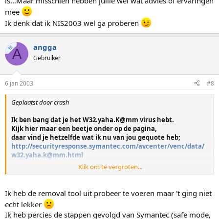
is...Maar misschien hebben jullie wel wat advies of ervaringen
mee
Ik denk dat ik NIS2003 wel ga proberen
angga
TS
A
Gebruiker
6 jan 2003
#8
Geplaatst door crash
Ik ben bang dat je het W32.yaha.K@mm virus hebt.
Kijk hier maar een beetje onder op de pagina,
daar vind je hetzelfde wat ik nu van jou gequote heb;
http://securityresponse.symantec.com/avcenter/venc/data/
w32.yaha.k@mm.html
Klik om te vergroten...
Hier vind je de removal tool+uitleg van Symantec;
http://securityresponse.symantec.com/avcenter/venc/data/
w32.yaha.removal.tool.html
Ik heb de removal tool uit probeer te voeren maar 't ging niet
echt lekker
Ik heb percies de stappen gevolgd van Symantec (safe mode,