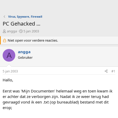
Virus, Spyware, Firewall
PC Gehacked ...
O
S
angga
5 jan 2003
n
t
d
Niet open voor verdere reacties.
a
e
r
r
t
angga
A
w
d
Gebruiker
e
a
r
t
p
u
5 jan 2003
#1
s
m
t
Hallo,
a
r
Eerst was 'Mijn Documenten' helemaal weg en toen kwam ik
t
er achter dat ze verborgen zijn. Nadat ik ze weer terug had
e
gevraagd vond ik een .txt (op bureaublad) bestand met dit
r
erop;