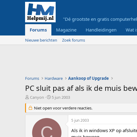
"Dé grootste en gratis computerhel
Forums
Magazine
Handleidingen
Wat i
Nieuwe berichten
Zoek forums
Forums
Hardware
Aankoop of Upgrade
PC sluit pas af als ik de muis b
O
S
Canyon
5 jun 2003
n
t
d
Niet open voor verdere reacties.
a
e
r
r
t
5 jun 2003
w
d
C
e
a
Als ik in windows XP op afsluit
r
t
muis beweeg.