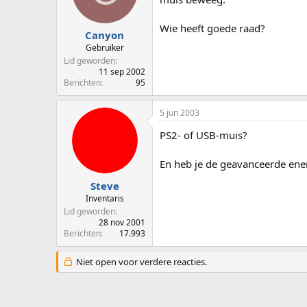
p
u
s
m
Wie heeft goede raad?
t
Canyon
a
Gebruiker
r
Lid geworden
t
11 sep 2002
e
Berichten
95
r
5 jun 2003
PS2- of USB-muis?
En heb je de geavanceerde ener
Steve
Inventaris
Lid geworden
28 nov 2001
Berichten
17.993
Niet open voor verdere reacties.