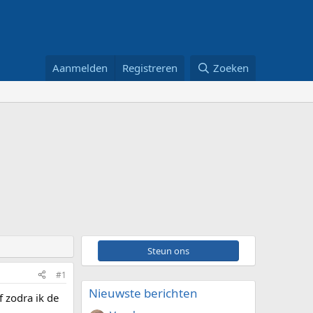
Aanmelden
Registreren
Zoeken
Steun ons
#1
Nieuwste berichten
f zodra ik de