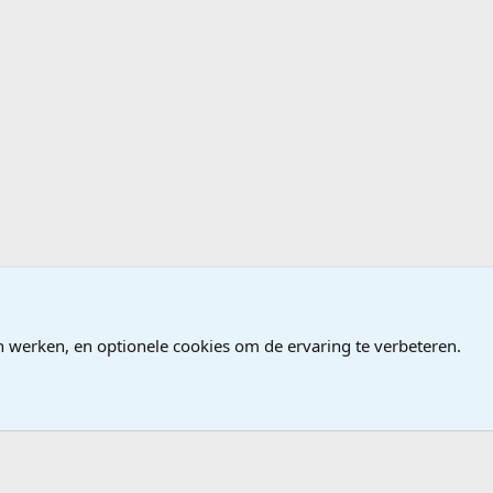
n werken, en optionele cookies om de ervaring te verbeteren.
®
Community platform by XenForo
© 2010-2026 XenForo Ltd.