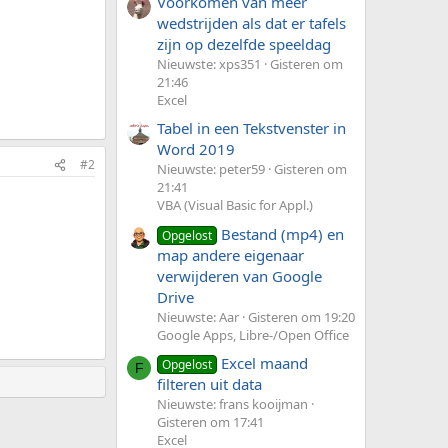
Voorkomen van meer
wedstrijden als dat er tafels
zijn op dezelfde speeldag
Nieuwste: xps351
Gisteren om
21:46
Excel
Tabel in een Tekstvenster in
Word 2019
#2
Nieuwste: peter59
Gisteren om
21:41
VBA (Visual Basic for Appl.)
Bestand (mp4) en
Opgelost
map andere eigenaar
verwijderen van Google
Drive
Nieuwste: Aar
Gisteren om 19:20
Google Apps, Libre-/Open Office
Excel maand
Opgelost
F
filteren uit data
Nieuwste: frans kooijman
Gisteren om 17:41
Excel