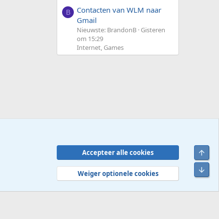
Contacten van WLM naar
B
Gmail
Nieuwste: BrandonB
Gisteren
om 15:29
Internet, Games
Bove
Accepteer alle cookies
Contact
Voorwaarden en regels
Privacybeleid
Help
R
Onde
S
Weiger optionele cookies
S