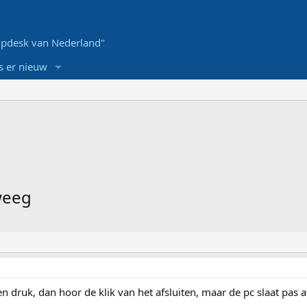
pdesk van Nederland"
s er nieuw
eweeg
en druk, dan hoor de klik van het afsluiten, maar de pc slaat pas a