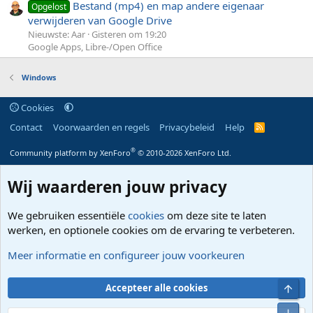
Bestand (mp4) en map andere eigenaar
Opgelost
verwijderen van Google Drive
Nieuwste: Aar
Gisteren om 19:20
Google Apps, Libre-/Open Office
Windows
Cookies
Contact
Voorwaarden en regels
Privacybeleid
Help
R
S
S
®
Community platform by XenForo
© 2010-2026 XenForo Ltd.
Wij waarderen jouw privacy
We gebruiken essentiële
cookies
om deze site te laten
werken, en optionele cookies om de ervaring te verbeteren.
Meer informatie en configureer jouw voorkeuren
Bove
Accepteer alle cookies
Onde