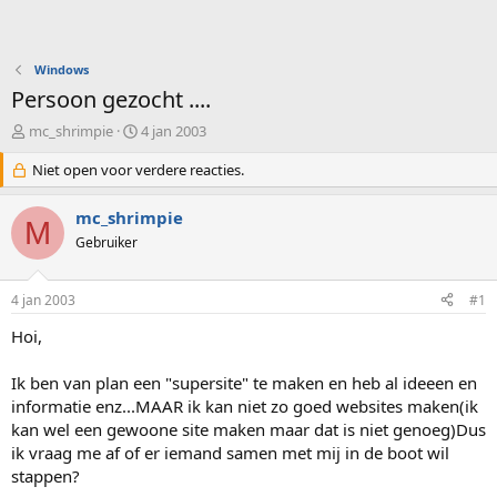
Windows
Persoon gezocht ....
O
S
mc_shrimpie
4 jan 2003
n
t
d
Niet open voor verdere reacties.
a
e
r
r
t
mc_shrimpie
M
w
d
Gebruiker
e
a
r
t
p
u
4 jan 2003
#1
s
m
t
Hoi,
a
r
Ik ben van plan een "supersite" te maken en heb al ideeen en
t
informatie enz...MAAR ik kan niet zo goed websites maken(ik
e
kan wel een gewoone site maken maar dat is niet genoeg)Dus
r
ik vraag me af of er iemand samen met mij in de boot wil
stappen?