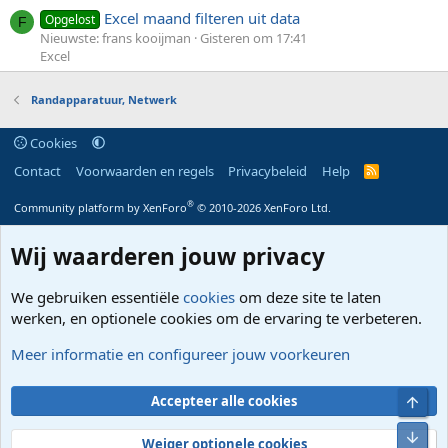
Excel maand filteren uit data
Opgelost
F
Nieuwste: frans kooijman
Gisteren om 17:41
Excel
Randapparatuur, Netwerk
Cookies
Contact
Voorwaarden en regels
Privacybeleid
Help
R
S
S
®
Community platform by XenForo
© 2010-2026 XenForo Ltd.
Wij waarderen jouw privacy
We gebruiken essentiële
cookies
om deze site te laten
werken, en optionele cookies om de ervaring te verbeteren.
Meer informatie en configureer jouw voorkeuren
Bove
Accepteer alle cookies
Onde
Weiger optionele cookies