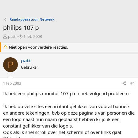
Randapparatuur, Netwerk
philips 107 p
O
S
patt
1 feb 2003
n
t
d
Niet open voor verdere reacties.
a
e
r
r
t
patt
P
w
d
Gebruiker
e
a
r
t
p
u
1 feb 2003
#1
s
m
t
Ik heb een philips monitor 107 p en heb volgend probleem
a
r
Ik heb op vele sites een irritant geflikker van vooral banners
t
en andere tekeningen. bvb op deze pagina s van personen die
e
een logo naast hun naam geplaatst hebben krijg ik een
r
constant geflikker van die logo s.
Ook als ik snel scroll over het scherml of over links gaat