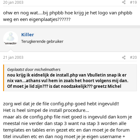
20 jan 2003
#19
ohw en nog wat....bij phpbb hoe krijg je het logo van phpbb
weg en een eigenplaatjes??????
Killer
Terugkerende gebruiker
21 jan 2003
#20
Geplaatst door michelmathers
nou krijg ik eidnelijk de install.php van Vbulletin snap ik er
nix van...athans vul hem in zoals het hoort volgens mij dan.
Of moet je lid zijn??? is dat noodzakelijk??? greetz Michel
zorg wel dat je de file config.php goed hebt ingevuld!!
Het is heel simpel de install procedure...
maar als de config.php file niet goed is ingevuld dan kom je
meestal nie verder dan stap 3 want na stap 3 worden alle
templates en tables erin gezet etc en dan moet je de forum
titel invullen etc en dan nog moet je je eigen username +