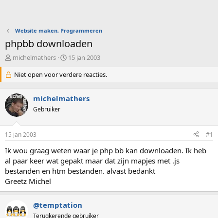
Website maken, Programmeren
phpbb downloaden
O
S
michelmathers
15 jan 2003
n
t
d
Niet open voor verdere reacties.
a
e
r
r
t
michelmathers
w
d
e
Gebruiker
a
r
t
p
u
15 jan 2003
#1
s
m
t
Ik wou graag weten waar je php bb kan downloaden. Ik heb
a
al paar keer wat gepakt maar dat zijn mapjes met .js
r
bestanden en htm bestanden. alvast bedankt
t
e
Greetz Michel
r
@temptation
Terugkerende gebruiker