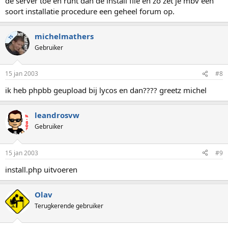
de server toe en runt dan de install file en zo zet je mbv een
soort installatie procedure een geheel forum op.
michelmathers
TS
Gebruiker
15 jan 2003
#8
ik heb phpbb geupload bij lycos en dan???? greetz michel
leandrosvw
Gebruiker
15 jan 2003
#9
install.php uitvoeren
Olav
Terugkerende gebruiker