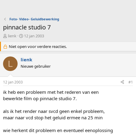
Foto- Video- Geluidbewerking
pinnacle studio 7
O
S
lienk
12 jan 2003
n
t
d
Niet open voor verdere reacties.
a
e
r
r
t
lienk
L
w
d
Nieuwe gebruiker
e
a
r
t
p
u
12 jan 2003
#1
s
m
t
ik heb een probleem met het rederen van een
a
bewerkte film op pinnacle studio 7.
r
t
als ik het render naar svcd geen enkel probleem,
e
maar naar vcd stop het geluid ermee na 25 min
r
wie herkent dit probleem en eventueel eenoplossing