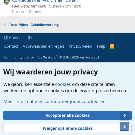
Nieuwste: femke98
Gisteren om 18:00
Internet, Games
Foto- Video- Geluidbewerking
Cookies
Contact
Voorwaarden en regels
Privacybeleid
Help
R
S
S
®
Community platform by XenForo
© 2010-2026 XenForo Ltd.
Wij waarderen jouw privacy
We gebruiken essentiële
cookies
om deze site te laten
werken, en optionele cookies om de ervaring te verbeteren.
Meer informatie en configureer jouw voorkeuren
Bove
Accepteer alle cookies
Onde
Weiger optionele cookies