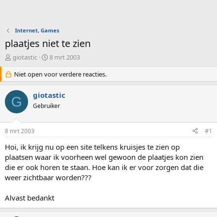
Internet, Games
plaatjes niet te zien
O
S
giotastic
8 mrt 2003
n
t
d
Niet open voor verdere reacties.
a
e
r
r
t
giotastic
G
w
d
Gebruiker
e
a
r
t
p
u
8 mrt 2003
#1
s
m
t
Hoi, ik krijg nu op een site telkens kruisjes te zien op
a
plaatsen waar ik voorheen wel gewoon de plaatjes kon zien
r
die er ook horen te staan. Hoe kan ik er voor zorgen dat die
t
weer zichtbaar worden???
e
r
Alvast bedankt