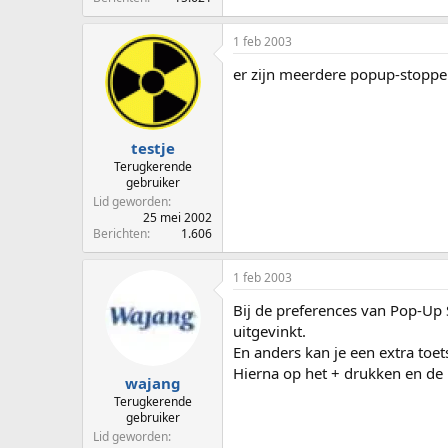
1 feb 2003
er zijn meerdere popup-stoppers,
testje
Terugkerende
gebruiker
Lid geworden
25 mei 2002
Berichten
1.606
1 feb 2003
Bij de preferences van Pop-Up 
uitgevinkt.
En anders kan je een extra toe
Hierna op het + drukken en de
wajang
Terugkerende
gebruiker
Lid geworden