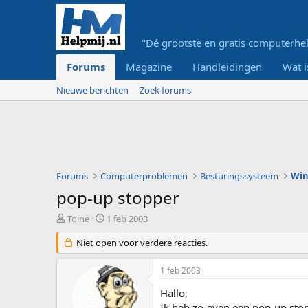
"Dé grootste en gratis computerhel
Forums
Magazine
Handleidingen
Wat i
Nieuwe berichten
Zoek forums
Forums
Computerproblemen
Besturingssysteem
Wi
pop-up stopper
O
S
Toine
1 feb 2003
n
t
d
Niet open voor verdere reacties.
a
e
r
r
t
1 feb 2003
w
d
e
a
Hallo,
r
t
Ik heb zo-even een pop-up stop