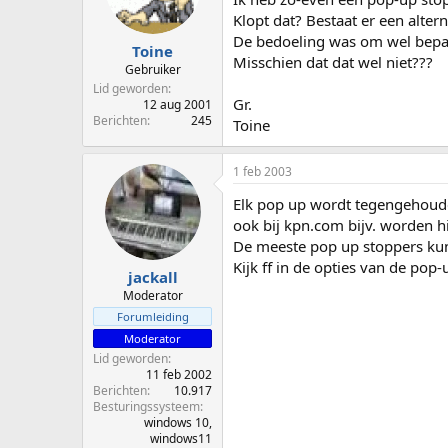
p
u
Klopt dat? Bestaat er een alter
s
m
De bedoeling was om wel bepaa
t
Toine
Misschien dat dat wel niet???
a
Gebruiker
r
Lid geworden
t
Gr.
12 aug 2001
e
Berichten
245
Toine
r
1 feb 2003
Elk pop up wordt tegengehouden
ook bij kpn.com bijv. worden h
De meeste pop up stoppers kun
Kijk ff in de opties van de pop-u
jackall
Moderator
Forumleiding
Moderator
Lid geworden
11 feb 2002
Berichten
10.917
Besturingssysteem
windows 10,
windows11