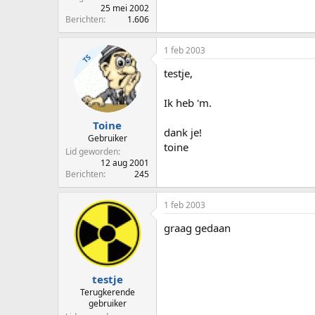
25 mei 2002
Berichten
1.606
1 feb 2003
TS
testje,
Ik heb 'm.
Toine
dank je!
Gebruiker
toine
Lid geworden
12 aug 2001
Berichten
245
1 feb 2003
graag gedaan
testje
Terugkerende
gebruiker