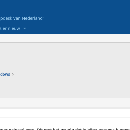
pdesk van Nederland"
s er nieuw
ndows
per geinstalleerd. Dit met het gevolg dat je bijna nergens binne