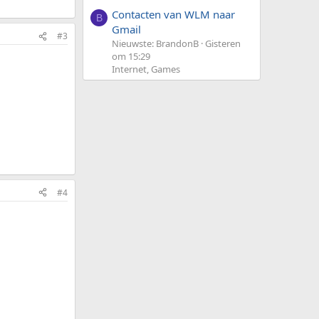
Contacten van WLM naar
B
Gmail
#3
Nieuwste: BrandonB
Gisteren
om 15:29
Internet, Games
#4