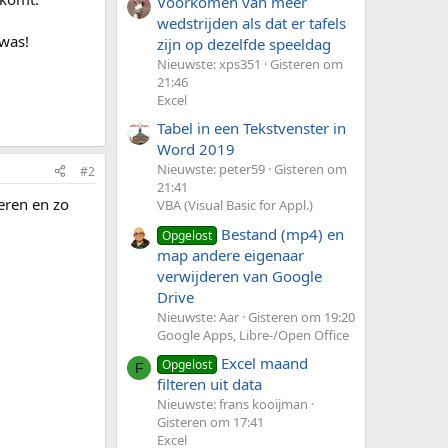
Voorkomen van meer
wedstrijden als dat er tafels
 was!
zijn op dezelfde speeldag
Nieuwste: xps351
Gisteren om
21:46
Excel
Tabel in een Tekstvenster in
Word 2019
Nieuwste: peter59
Gisteren om
#2
21:41
eren en zo
VBA (Visual Basic for Appl.)
Bestand (mp4) en
Opgelost
map andere eigenaar
verwijderen van Google
Drive
Nieuwste: Aar
Gisteren om 19:20
Google Apps, Libre-/Open Office
Excel maand
Opgelost
F
filteren uit data
Nieuwste: frans kooijman
Gisteren om 17:41
Excel