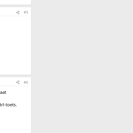
#5
#6
aat
rl-toets.