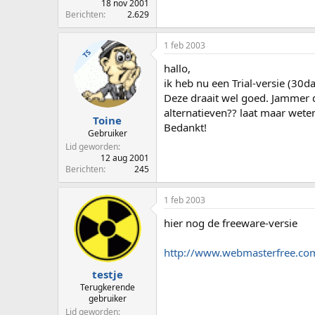
18 nov 2001
Berichten
2.629
1 feb 2003
TS
hallo,
ik heb nu een Trial-versie (30
Deze draait wel goed. Jammer dat
alternatieven?? laat maar wete
Toine
Bedankt!
Gebruiker
Lid geworden
12 aug 2001
Berichten
245
1 feb 2003
hier nog de freeware-versie
http://www.webmasterfree.co
testje
Terugkerende
gebruiker
Lid geworden