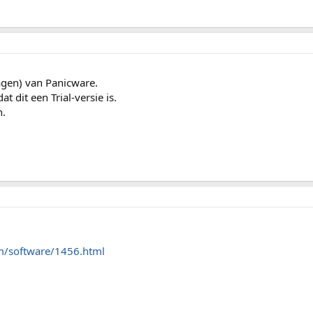
dagen) van Panicware.
 dit een Trial-versie is.
n.
m/software/1456.html