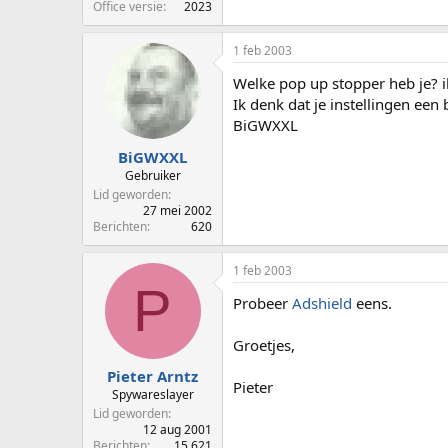
Office versie
2023
1 feb 2003
Welke pop up stopper heb je? ik
Ik denk dat je instellingen een
BiGWXXL
BiGWXXL
Gebruiker
Lid geworden
27 mei 2002
Berichten
620
1 feb 2003
P
Probeer
Adshield
eens.
Groetjes,
Pieter Arntz
Pieter
Spywareslayer
Lid geworden
12 aug 2001
Berichten
15.621