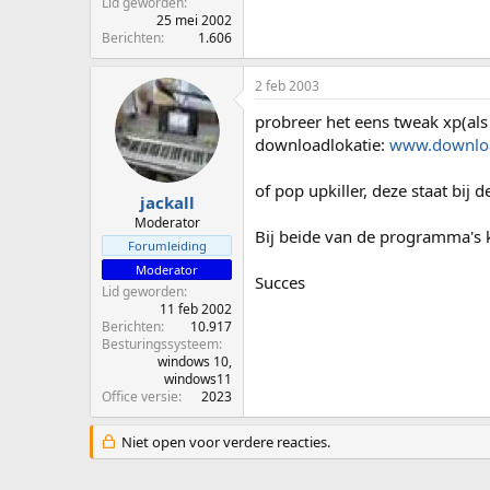
Lid geworden
25 mei 2002
Berichten
1.606
2 feb 2003
probreer het eens tweak xp(als 
downloadlokatie:
www.downlo
of pop upkiller, deze staat bij
jackall
Moderator
Bij beide van de programma's k
Forumleiding
Moderator
Succes
Lid geworden
11 feb 2002
Berichten
10.917
Besturingssysteem
windows 10,
windows11
Office versie
2023
Niet open voor verdere reacties.