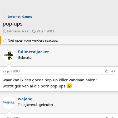
Internet, Games
pop-ups
O
S
fullmetaljacket
29 jan 2003
n
t
d
Niet open voor verdere reacties.
a
e
r
r
t
fullmetaljacket
w
d
Gebruiker
e
a
r
t
p
u
29 jan 2003
#1
s
m
t
waar kan ik een goede pop-up killer vandaan halen?
a
wordt gek van al die porn pop-ups
r
t
e
wajang
r
Terugkerende gebruiker