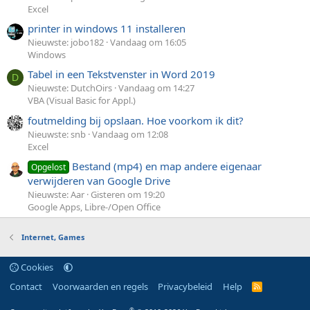
Excel
printer in windows 11 installeren
Nieuwste: jobo182
Vandaag om 16:05
Windows
Tabel in een Tekstvenster in Word 2019
D
Nieuwste: DutchOirs
Vandaag om 14:27
VBA (Visual Basic for Appl.)
foutmelding bij opslaan. Hoe voorkom ik dit?
Nieuwste: snb
Vandaag om 12:08
Excel
Bestand (mp4) en map andere eigenaar
Opgelost
verwijderen van Google Drive
Nieuwste: Aar
Gisteren om 19:20
Google Apps, Libre-/Open Office
Internet, Games
Cookies
Contact
Voorwaarden en regels
Privacybeleid
Help
R
S
S
®