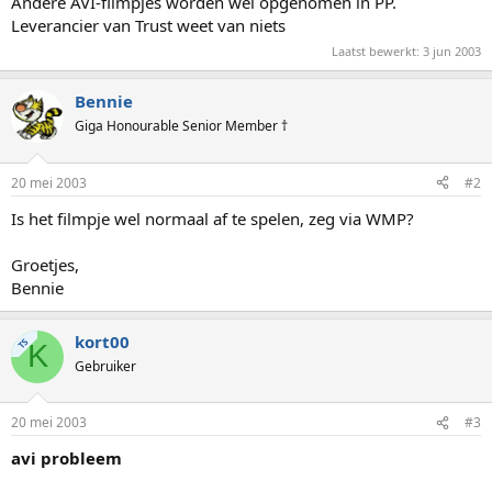
Andere AVI-filmpjes worden wel opgenomen in PP.
Leverancier van Trust weet van niets
Laatst bewerkt:
3 jun 2003
Bennie
Giga Honourable Senior Member †
20 mei 2003
#2
Is het filmpje wel normaal af te spelen, zeg via WMP?
Groetjes,
Bennie
kort00
TS
K
Gebruiker
20 mei 2003
#3
avi probleem