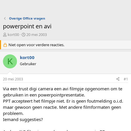
Overige Office vragen
powerpoint en avi
O
S
kort00
20 mei 2003
n
t
d
Niet open voor verdere reacties.
a
e
r
r
t
kort00
K
w
d
Gebruiker
e
a
r
t
p
u
20 mei 2003
#1
s
m
t
Via een trust digi camera een avi filmpje opgenomen om te
a
gebruiken in een powerpointpresentatie.
r
PPT accepteert het filmpje niet. Er is geen foutmelding o.i.d.
t
maar gewoon geen reactie. Met andere filmformaten geen
e
probleem.
r
Iemand suggesties?