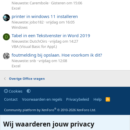
Nieuwste: Carembole
Gisteren om 15:06
Excel
printer in windows 11 installeren
Nieuwste: jobo182
vrijdag om 16:05
Windows
Tabel in een Tekstvenster in Word 2019
D
Nieuwste: DutchOirs
vrijdag om 14:27
VBA (Visual Basic for Appl.)
foutmelding bij opslaan. Hoe voorkom ik dit?
Nieuwste: snb
vrijdag om 12:08
Excel
Overige Office vragen
Cookies
Contact
Voorwaarden en regels
Privacybeleid
Help
R
S
S
®
Community platform by XenForo
© 2010-2026 XenForo Ltd.
Wij waarderen jouw privacy